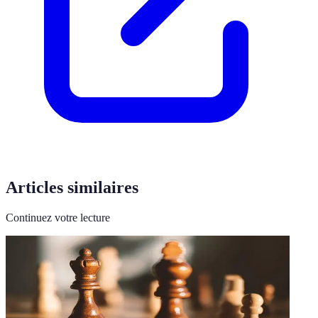
Articles similaires
Continuez votre lecture