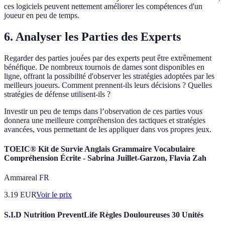
ces logiciels peuvent nettement améliorer les compétences d'un
joueur en peu de temps.
6.
Analyser les Parties des Experts
Regarder des parties jouées par des experts peut être extrêmement
bénéfique. De nombreux tournois de dames sont disponibles en
ligne, offrant la possibilité d'observer les stratégies adoptées par les
meilleurs joueurs. Comment prennent-ils leurs décisions ? Quelles
stratégies de défense utilisent-ils ?
Investir un peu de temps dans l’observation de ces parties vous
donnera une meilleure compréhension des tactiques et stratégies
avancées, vous permettant de les appliquer dans vos propres jeux.
TOEIC® Kit de Survie Anglais Grammaire Vocabulaire
Compréhension Écrite - Sabrina Juillet-Garzon, Flavia Zah
Ammareal FR
3.19
EUR
Voir le prix
S.I.D Nutrition PreventLife Règles Douloureuses 30 Unités