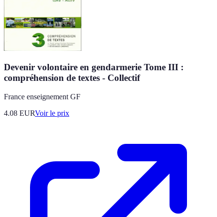
Devenir volontaire en gendarmerie Tome III :
compréhension de textes - Collectif
France enseignement GF
4.08
EUR
Voir le prix