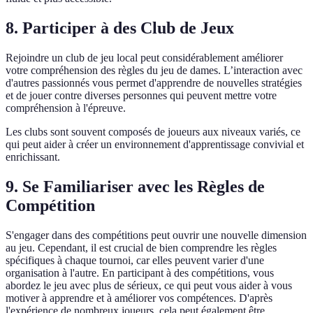
8.
Participer à des Club de Jeux
Rejoindre un club de jeu local peut considérablement améliorer
votre compréhension des règles du jeu de dames. L’interaction avec
d'autres passionnés vous permet d'apprendre de nouvelles stratégies
et de jouer contre diverses personnes qui peuvent mettre votre
compréhension à l'épreuve.
Les clubs sont souvent composés de joueurs aux niveaux variés, ce
qui peut aider à créer un environnement d'apprentissage convivial et
enrichissant.
9.
Se Familiariser avec les Règles de
Compétition
S'engager dans des compétitions peut ouvrir une nouvelle dimension
au jeu. Cependant, il est crucial de bien comprendre les règles
spécifiques à chaque tournoi, car elles peuvent varier d'une
organisation à l'autre. En participant à des compétitions, vous
abordez le jeu avec plus de sérieux, ce qui peut vous aider à vous
motiver à apprendre et à améliorer vos compétences. D'après
l'expérience de nombreux joueurs, cela peut également être