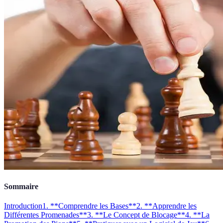
Sommaire
Introduction
1. **Comprendre les Bases**
2. **Apprendre les
Différentes Promenades**
3. **Le Concept de Blocage**
4. **La