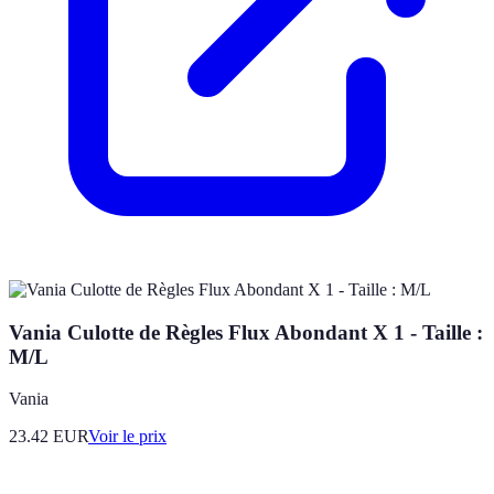
Vania Culotte de Règles Flux Abondant X 1 - Taille :
M/L
Vania
23.42
EUR
Voir le prix