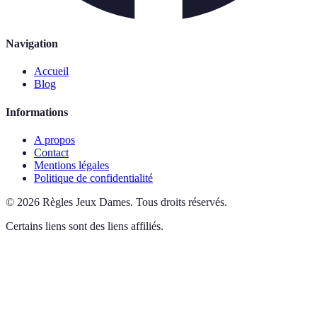
Navigation
Accueil
Blog
Informations
A propos
Contact
Mentions légales
Politique de confidentialité
©
2026
Règles Jeux Dames
.
Tous droits réservés.
Certains liens sont des liens affiliés.