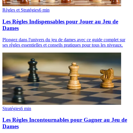
Règles et Stratégies
6
min
Les Règles Indispensables pour Jouer au Jeu de
Dames
Plongez dans l'univers du jeu de dames avec ce guide complet sur
ses règles essentielles et conseils pratiques pour tous les niveaux.
Stratégies
6
min
Les Règles Incontournables pour Gagner au Jeu de
Dames