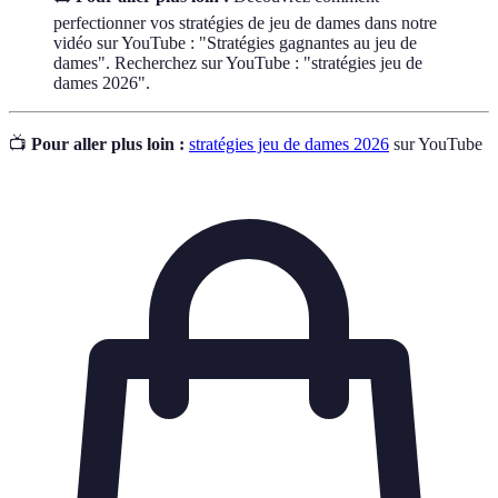
perfectionner vos stratégies de jeu de dames dans notre
vidéo sur YouTube : "Stratégies gagnantes au jeu de
dames". Recherchez sur YouTube : "stratégies jeu de
dames 2026".
📺
Pour aller plus loin :
stratégies jeu de dames 2026
sur YouTube