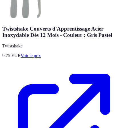
Twistshake Couverts d'Apprentissage Acier
Inoxydable Dès 12 Mois - Couleur : Gris Pastel
Twistshake
9.75
EUR
Voir le prix