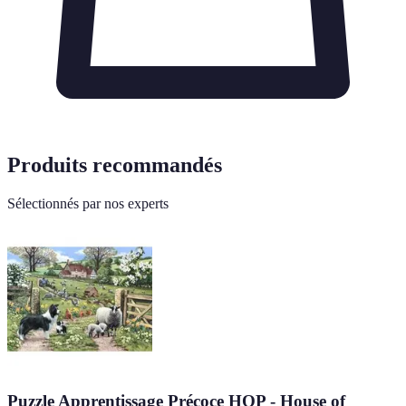
Produits recommandés
Sélectionnés par nos experts
Puzzle Apprentissage Précoce HOP - House of