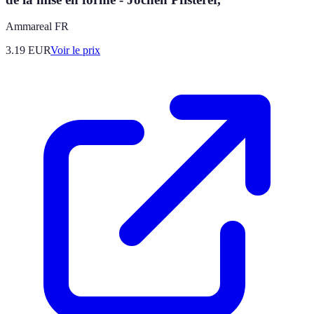
Ammareal FR
3.19
EUR
Voir le prix