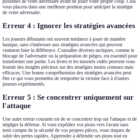
possibles de votre adversaire avant de jouer votre propre coup. Cela
vous placera dans une meilleure position pour anticiper la stratégie
de votre adversaire.
Erreur 4 : Ignorer les stratégies avancées
Les joueurs débutants ont souvent tendance à jouer de manière
basique, sans s'intéresser aux stratégies avancées qui peuvent
vraiment faire la différence. Connaître diverses tactiques, comme le
blocage de l'adversaire ou la préparation de pièges, est essentiel pour
transformer une partie. Les livres et les tutoriels vidéo peuvent vous
fournir des insights précieux sur des stratégies moins connues mais
efficaces. Une bonne compréhension des stratégies avancées peut
être ce qui vous permettra de remporter la victoire face à d'autres
joueurs expérimentés.
Erreur 5 : Se concentrer uniquement sur
l'attaque
Une autre erreur courante est de se concentrer trop sur l'attaque et de
négliger la défense. Si vous expédiez vos pions vers l'avant sans
tenir compte de la sécurité de vos propres pièces, vous risquez de
subir des pertes rapides. Apprendre à défendre ses pions tout en