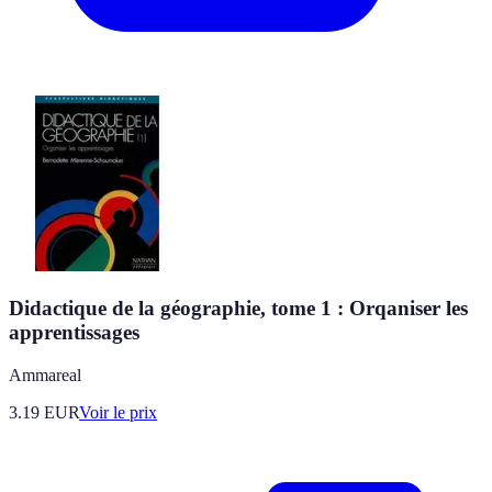
Didactique de la géographie, tome 1 : Orqaniser les
apprentissages
Ammareal
3.19
EUR
Voir le prix