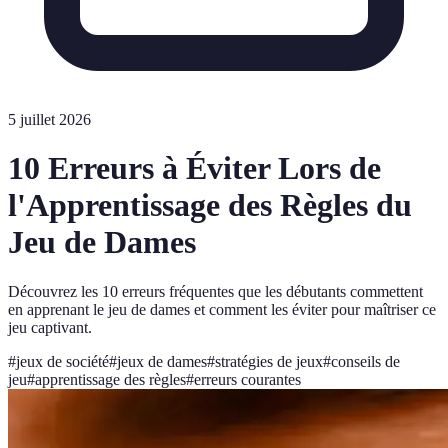
5 juillet 2026
10 Erreurs à Éviter Lors de
l'Apprentissage des Règles du
Jeu de Dames
Découvrez les 10 erreurs fréquentes que les débutants commettent
en apprenant le jeu de dames et comment les éviter pour maîtriser ce
jeu captivant.
#
jeux de société
#
jeux de dames
#
stratégies de jeux
#
conseils de
jeu
#
apprentissage des règles
#
erreurs courantes