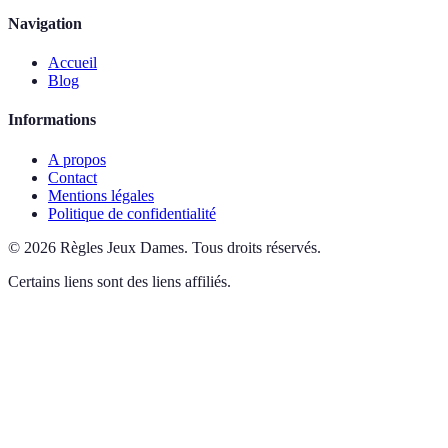
Navigation
Accueil
Blog
Informations
A propos
Contact
Mentions légales
Politique de confidentialité
©
2026
Règles Jeux Dames
.
Tous droits réservés.
Certains liens sont des liens affiliés.