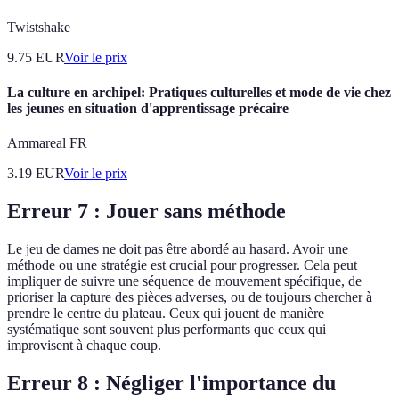
Twistshake
9.75
EUR
Voir le prix
La culture en archipel: Pratiques culturelles et mode de vie chez
les jeunes en situation d'apprentissage précaire
Ammareal FR
3.19
EUR
Voir le prix
Erreur 7 : Jouer sans méthode
Le jeu de dames ne doit pas être abordé au hasard. Avoir une
méthode ou une stratégie est crucial pour progresser. Cela peut
impliquer de suivre une séquence de mouvement spécifique, de
prioriser la capture des pièces adverses, ou de toujours chercher à
prendre le centre du plateau. Ceux qui jouent de manière
systématique sont souvent plus performants que ceux qui
improvisent à chaque coup.
Erreur 8 : Négliger l'importance du