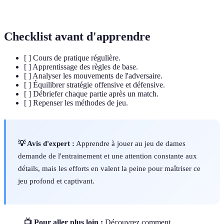
optimale
stratégique sur le plateau.
Checklist avant d'apprendre
[ ] Cours de pratique régulière.
[ ] Apprentissage des règles de base.
[ ] Analyser les mouvements de l'adversaire.
[ ] Équilibrer stratégie offensive et défensive.
[ ] Débriefer chaque partie après un match.
[ ] Repenser les méthodes de jeu.
💡 Avis d'expert :
Apprendre à jouer au jeu de dames
demande de l'entrainement et une attention constante aux
détails, mais les efforts en valent la peine pour maîtriser ce
jeu profond et captivant.
📺 Pour aller plus loin :
Découvrez comment