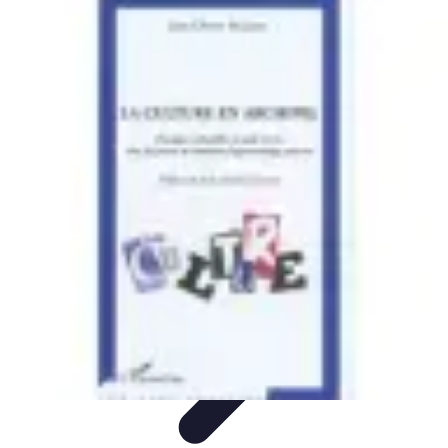
Règles Jeux Dames
Règles et Bases
Règles de Base
Stratégies et Astuces
Stratégies et
Techniques
Règles Avancées
Règles Jeux Dames