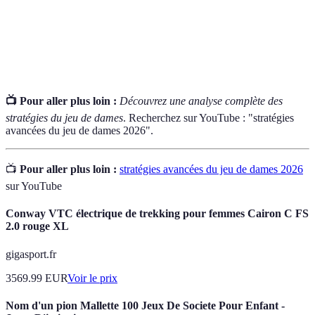
Pion
Une pièce de base qui se déplace d'une case à la fois.
Damier
Le plateau de jeu de 8x8 où se déroule le jeu.
📺 Pour aller plus loin :
Découvrez une analyse complète des
stratégies du jeu de dames
. Recherchez sur YouTube : "stratégies
avancées du jeu de dames 2026".
📺
Pour aller plus loin :
stratégies avancées du jeu de dames 2026
sur YouTube
Conway VTC électrique de trekking pour femmes Cairon C FS
2.0 rouge XL
gigasport.fr
3569.99
EUR
Voir le prix
Nom d'un pion Mallette 100 Jeux De Societe Pour Enfant -