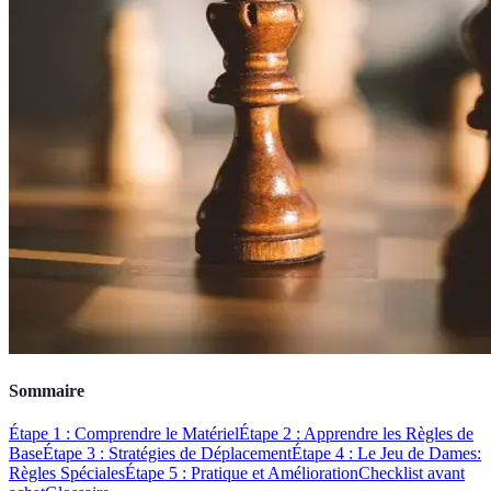
Sommaire
Étape 1 : Comprendre le Matériel
Étape 2 : Apprendre les Règles de
Base
Étape 3 : Stratégies de Déplacement
Étape 4 : Le Jeu de Dames:
Règles Spéciales
Étape 5 : Pratique et Amélioration
Checklist avant