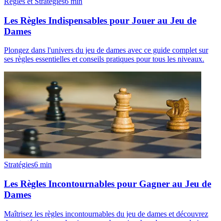
Règles et Stratégies
6
min
Les Règles Indispensables pour Jouer au Jeu de
Dames
Plongez dans l'univers du jeu de dames avec ce guide complet sur
ses règles essentielles et conseils pratiques pour tous les niveaux.
Stratégies
6
min
Les Règles Incontournables pour Gagner au Jeu de
Dames
Maîtrisez les règles incontournables du jeu de dames et découvrez