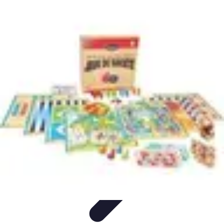
Règles Jeux Dames
Règles et Bases
Règles de Base
Stratégies et Astuces
Stratégies et
Techniques
Règles Avancées
Règles Jeux Dames