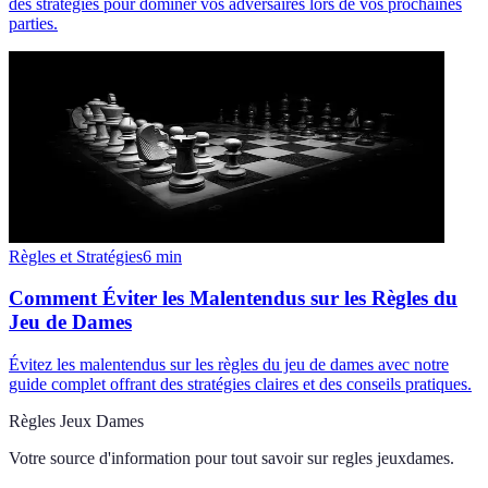
des stratégies pour dominer vos adversaires lors de vos prochaines
parties.
Règles et Stratégies
6
min
Comment Éviter les Malentendus sur les Règles du
Jeu de Dames
Évitez les malentendus sur les règles du jeu de dames avec notre
guide complet offrant des stratégies claires et des conseils pratiques.
Règles Jeux Dames
Votre source d'information pour tout savoir sur
regles jeuxdames
.