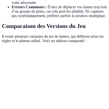
votre adversaire.
Erreurs Communes :
Évitez de déplacer vos dames trop loin
d’un groupe de pions, car cela peut les affaiblir. Ne capturez
pas systématiquement, préférez parfois la position stratégique.
Comparaison des Versions du Jeu
Il existe plusieurs variantes du jeu de dames, qui diffèrent selon les
règles et le plateau utilisé. Voici un tableau comparatif :
Variante
Plateau
Pions
Capture Obligatoire
Dames
8x8
12
Oui
Françaises
Dames
10x10
20
Oui
Internationales
Dames
10x10
10
Non
Chinoises