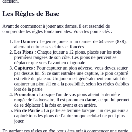
décision.
Les Règles de Base
Avant de commencer à jouer aux dames, il est essentiel de
comprendre les règles fondamentales. Voici les points clés :
Le Damier :
Le jeu se joue sur un damier de 64 cases (8x8),
alternant entre cases claires et foncées.
Les Pions :
Chaque joueur a 12 pions, placés sur les trois
premières rangées de son côté. Les pions ne peuvent se
déplacer que vers l’avant en diagonale.
Captures :
Pour capturer un pion adverse, vous devez sauter
par-dessus lui. Si ce saut entraîne une capture, le pion capturé
est retiré du plateau. Un joueur est généralement contraint de
capturer un pion s'il en a la possibilité, selon les règles établies
lors de la partie.
Promotion :
Lorsque l'un de vos pions atteint la dernière
rangée de l'adversaire, il est promu en
dame
, ce qui lui permet
de se déplacer à la fois en avant et en arrière.
Fin de Partie :
La partie se termine lorsque l'un des joueurs a
capturé tous les pions de l’autre ou que celui-ci ne peut plus
jouer.
En gardant ces règles en tête, vous êtes prêt à commencer une partie