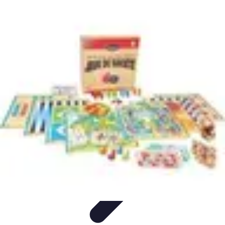
Règles Jeux Dames
Règles et Bases
Règles de Base
Stratégies et Astuces
Stratégies et
Techniques
Règles Avancées
Règles Jeux Dames