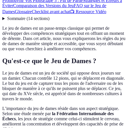
Promouvoir Vos Pions
Étape 5 : Fin de Partie
Stratégies et Erreurs à
Éviter
Comparaison des Versions du Jeu
FAQ sur le Jeu de
Dames
Glossaire
Checklist avant achat
📺 Ressource Vidéo
Sommaire
(
14
sections
)
Le jeu de dames est un passe-temps classique qui permet de
développer des compétences stratégiques tout en offrant un moment
de détente. Dans cet article, nous vous expliquerons les règles du jeu
de dames de manière simple et accessible, que vous soyez débutant
ou que vous cherchiez à améliorer vos compétences.
Qu'est-ce que le Jeu de Dames ?
Le jeu de dames est un jeu de société qui oppose deux joueurs sur
un damier. Chacun contrôle 12 pions, qui se déplacent en diagonale.
Le but du jeu est de capturer tous les pions de l'adversaire ou de les
bloquer de manière à ce qu'ils ne puissent plus se déplacer. Ce jeu,
qui date du XVe siècle, est apprécié dans de nombreuses cultures à
travers le monde.
L’importance du jeu de dames réside dans son aspect stratégique.
Selon une étude menée par
la Fédération Internationale des
Échecs
, les jeux de stratégie comme celui-ci stimulent le cerveau,
améliorent la concentration et développent des capacités de prise de