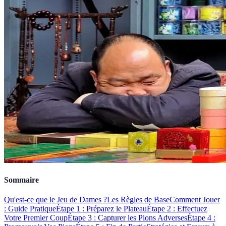
Sommaire
Qu'est-ce que le Jeu de Dames ?
Les Règles de Base
Comment Jouer
: Guide Pratique
Étape 1 : Préparez le Plateau
Étape 2 : Effectuez
Votre Premier Coup
Étape 3 : Capturer les Pions Adverses
Étape 4 :