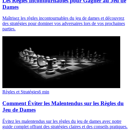
Les Règles Incontournables pour Gagner au Jeu de
Dames
Maîtrisez les règles incontournables du jeu de dames et découvrez
des stratégies pour dominer vos adversaires lors de vos prochaines
parties.
Règles et Stratégies
6
min
Comment Éviter les Malentendus sur les Règles du
Jeu de Dames
Évitez les malentendus sur les règles du jeu de dames avec notre
guide complet offrant des stratégies claires et des conseils pratiques.