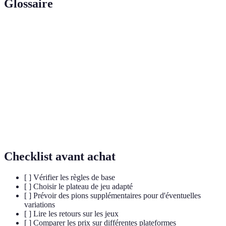
Glossaire
Terme
Définition
Un pion qui a atteint la dernière rangée de l'adversaire et
Dame
a un mouvement amélioré.
Pion
Un des 12 jetons de chaque joueur sur le plateau.
Le plateau de jeu composé de cases alternées,
Damier
généralement en noir et en blanc.
Checklist avant achat
[ ] Vérifier les règles de base
[ ] Choisir le plateau de jeu adapté
[ ] Prévoir des pions supplémentaires pour d'éventuelles
variations
[ ] Lire les retours sur les jeux
[ ] Comparer les prix sur différentes plateformes