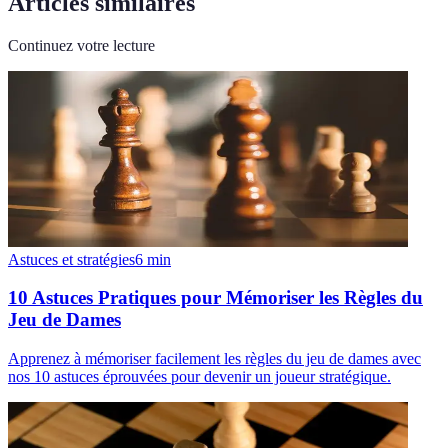
Articles similaires
Continuez votre lecture
Astuces et stratégies
6
min
10 Astuces Pratiques pour Mémoriser les Règles du
Jeu de Dames
Apprenez à mémoriser facilement les règles du jeu de dames avec
nos 10 astuces éprouvées pour devenir un joueur stratégique.