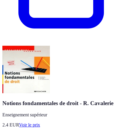
Notions fondamentales de droit - R. Cavalerie
Enseignement supérieur
2.4
EUR
Voir le prix