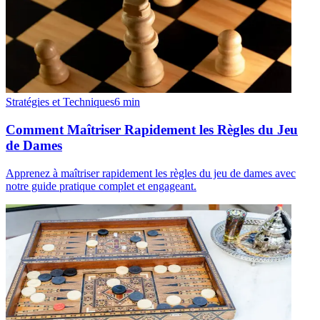
Stratégies et Techniques
6
min
Comment Maîtriser Rapidement les Règles du Jeu
de Dames
Apprenez à maîtriser rapidement les règles du jeu de dames avec
notre guide pratique complet et engageant.