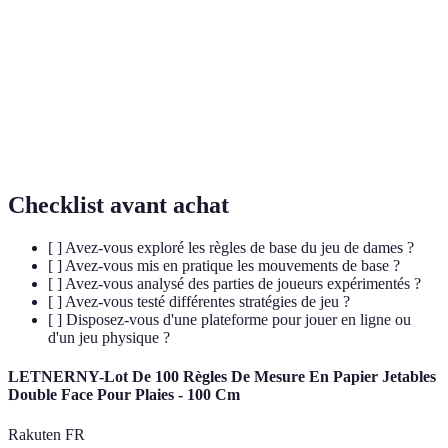
Un pion promu qui peut se déplacer sur plusieurs
Dame
cases en diagonale.
Capture
Prendre un pion adverse en sautant par-dessus lui.
Mouvement
Le déplacement d'un pion sur le plateau de jeu.
Checklist avant achat
[ ] Avez-vous exploré les règles de base du jeu de dames ?
[ ] Avez-vous mis en pratique les mouvements de base ?
[ ] Avez-vous analysé des parties de joueurs expérimentés ?
[ ] Avez-vous testé différentes stratégies de jeu ?
[ ] Disposez-vous d'une plateforme pour jouer en ligne ou
d'un jeu physique ?
LETNERNY-Lot De 100 Règles De Mesure En Papier Jetables
Double Face Pour Plaies - 100 Cm
Rakuten FR