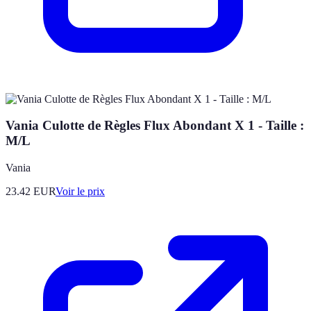
Vania Culotte de Règles Flux Abondant X 1 - Taille :
M/L
Vania
23.42
EUR
Voir le prix