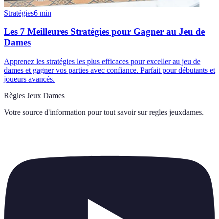
Stratégies
6
min
Les 7 Meilleures Stratégies pour Gagner au Jeu de
Dames
Apprenez les stratégies les plus efficaces pour exceller au jeu de
dames et gagner vos parties avec confiance. Parfait pour débutants et
joueurs avancés.
Règles Jeux Dames
Votre source d'information pour tout savoir sur
regles jeuxdames
.