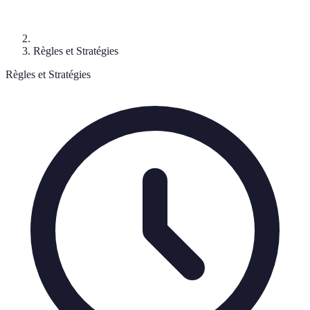
Règles et Stratégies
Règles et Stratégies