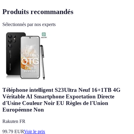
Produits recommandés
Sélectionnés par nos experts
Téléphone intelligent S23Ultra Neuf 16+1TB 4G
Véritable AI Smartphone Exportation Directe
d'Usine Couleur Noir EU Règles de l'Union
Européenne Non
Rakuten FR
99.79
EUR
Voir le prix