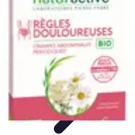
Règles Jeux Dames
Règles et Bases
Règles de Base
Stratégies et Astuces
Stratégies et
Techniques
Règles Avancées
Règles Jeux Dames