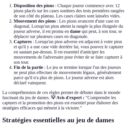
Disposition des pions
: Chaque joueur commence avec 12
pions placés sur les cases sombres des trois premières rangées
de son côté du plateau. Les cases claires sont laissées vides.
Mouvement des pions
: Les pions avancent d'une case en
diagonal. Lorsqu'un pion atteint la rangée la plus éloignée du
joueur adverse, il est promu en
dame
qui peut, à son tour, se
déplacer sur plusieurs cases en diagonale.
Captures
: Lorsqu'un pion adverse est adjacent à votre pion
et qu'il y a une case vide derrière lui, vous pouvez le capturer
en sautant par-dessus. Il est essentiel d'anticiper les
mouvements de l'adversaire pour éviter de se faire capturer à
son tour.
Fin de la partie
: Le jeu se termine lorsque l'un des joueurs
ne peut plus effectuer de mouvements légaux, généralement
parce qu'il n'a plus de pions. Le joueur adverse est alors
déclaré vainqueur.
La compréhension de ces règles permet de débuter dans le monde
fascinant du jeu de dames.
💡 Avis d'expert :
"Comprendre les
captures et la promotion des pions est essentiel pour élaborer des
stratégies efficaces qui mènent à la victoire."
Stratégies essentielles au jeu de dames