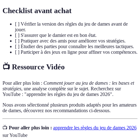
Checklist avant achat
[ ] Vérifier la version des règles du jeu de dames avant de
jouer.
[ ] S'assurer que le damier est en bon état.
[ ] Pratiquer avec des amis pour améliorer vos stratégies.
[ ] Étudier des parties pour connaître les meilleures tactiques.
[ ] Participer à des jeux en ligne pour affiner vos compétences.
📺 Ressource Vidéo
Pour aller plus loin :
Comment jouer au jeu de dames : les bases et
stratégies
, une analyse complète sur le sujet. Recherchez sur
YouTube : "apprendre les règles du jeu de dames 2026".
Nous avons sélectionné plusieurs produits adaptés pour les amateurs
de dames, découvrez nos recommandations ci-dessous.
📺
Pour aller plus loin :
apprendre les règles du jeu de dames 2026
sur YouTube