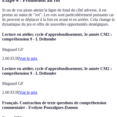
Étape 4 : Promotion au roi
Si un de vos pions atteint la ligne de fond du côté adverse, il est
promu au statut de "roi". Les rois sont particulièrement puissants car
ils peuvent se déplacer à la fois en avant et en arrière. Cela change la
dynamique du jeu et offre de nouvelles opportunités stratégiques.
Lecture en atelier, cycle d'approfondissement, 3e année CM2 :
compréhension 9 - I. Deltombe
Magnard GF
2.00
EUR
Voir le prix
Lecture en atelier, cycle d'approfondissement, 3e année CM2 :
compréhension 9 - I. Deltombe
Magnard GF
2.00
EUR
Voir le prix
Français. Contraction de texte questions de compréhension
commentaire - Evelyne Pouzalgues-Damon