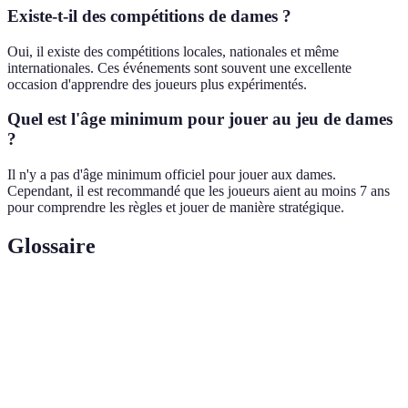
Existe-t-il des compétitions de dames ?
Oui, il existe des compétitions locales, nationales et même
internationales. Ces événements sont souvent une excellente
occasion d'apprendre des joueurs plus expérimentés.
Quel est l'âge minimum pour jouer au jeu de dames
?
Il n'y a pas d'âge minimum officiel pour jouer aux dames.
Cependant, il est recommandé que les joueurs aient au moins 7 ans
pour comprendre les règles et jouer de manière stratégique.
Glossaire
Terme
Définition
Une pièce qui se déplace et capture des adversaires sur
Pion
le damier.
Un pion qui a atteint la ligne de promotion et peut se