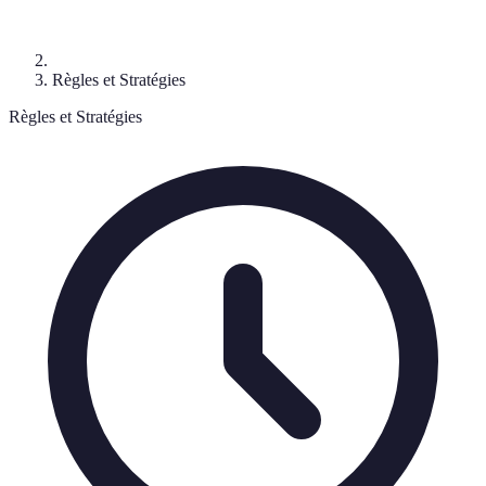
Règles et Stratégies
Règles et Stratégies