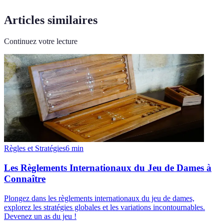
Articles similaires
Continuez votre lecture
Règles et Stratégies
6
min
Les Règlements Internationaux du Jeu de Dames à
Connaître
Plongez dans les règlements internationaux du jeu de dames,
explorez les stratégies globales et les variations incontournables.
Devenez un as du jeu !