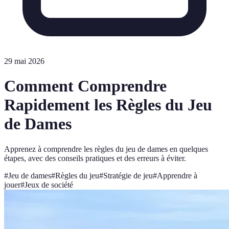
29 mai 2026
Comment Comprendre
Rapidement les Règles du Jeu
de Dames
Apprenez à comprendre les règles du jeu de dames en quelques
étapes, avec des conseils pratiques et des erreurs à éviter.
#
Jeu de dames
#
Règles du jeu
#
Stratégie de jeu
#
Apprendre à
jouer
#
Jeux de société