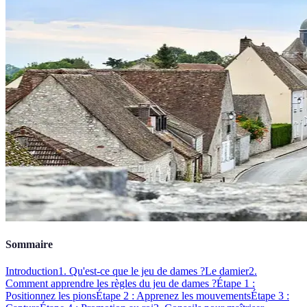
Sommaire
Introduction
1. Qu'est-ce que le jeu de dames ?
Le damier
2.
Comment apprendre les règles du jeu de dames ?
Étape 1 :
Positionnez les pions
Étape 2 : Apprenez les mouvements
Étape 3 :