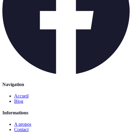
Navigation
Accueil
Blog
Informations
A propos
Contact