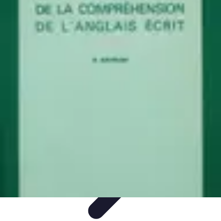
Règles Jeux Dames
Règles et Bases
Règles de Base
Stratégies et Astuces
Stratégies et
Techniques
Règles Avancées
Règles Jeux Dames