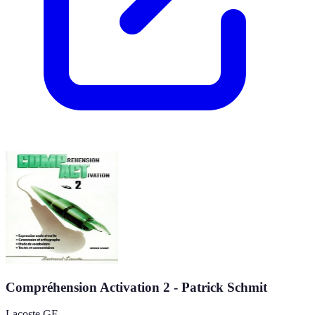
Compréhension Activation 2 - Patrick Schmit
Lacoste GF