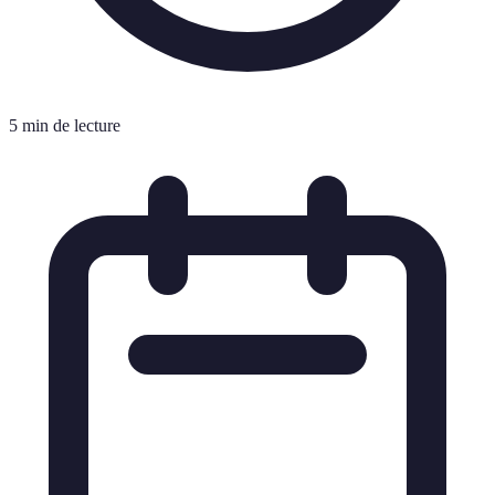
5 min de lecture