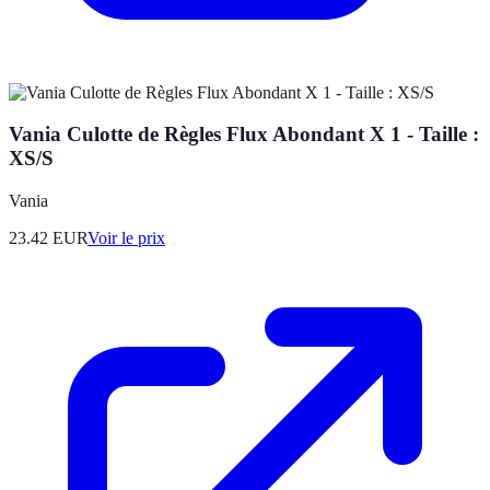
Vania Culotte de Règles Flux Abondant X 1 - Taille :
XS/S
Vania
23.42
EUR
Voir le prix