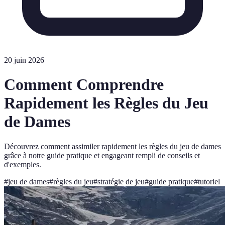
20 juin 2026
Comment Comprendre
Rapidement les Règles du Jeu
de Dames
Découvrez comment assimiler rapidement les règles du jeu de dames
grâce à notre guide pratique et engageant rempli de conseils et
d'exemples.
#
jeu de dames
#
règles du jeu
#
stratégie de jeu
#
guide pratique
#
tutoriel