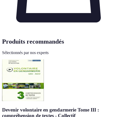
Produits recommandés
Sélectionnés par nos experts
Devenir volontaire en gendarmerie Tome III :
compréhension de textes - Collectif