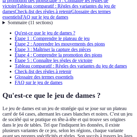
la promotion des pions
Étape 5 : Connaître les règles de
victoire
Tableau comparatif : Règles des variantes du jeu de
dames
Check-list des règles à retenir
Glossaire des termes
essentiels
FAQ sur le jeu de dames
Sommaire
(
11
sections
)
Qu'est-ce que le jeu de dames ?
Étape 1 : Comprendre le plateau de jeu
Étape 2 : Apprendre les mouvements des pions
Étape 3 : Maîtriser la capture des pièces
Étape 4 : Comprendre la promotion des pions
Étape 5 : Connaître les règles de victoire
Tableau comparatif : Règles des variantes du jeu de dames
Check-list des règles à retenir
Glossaire des termes essentiels
FAQ sur le jeu de dames
Qu'est-ce que le jeu de dames ?
Le jeu de dames est un jeu de stratégie qui se joue sur un plateau
carré de 64 cases, alternant les cases blanches et noires. C'est un jeu
de société qui se pratique en tête-à-tête et qui trouve ses origines
dans le jeu de tables. Tel que l'indiquent les données, il existe
plusieurs variantes de ce jeu, selon les régions, chaque variante
ayant ses propres spécificités et règles. Son succès à travers les âges