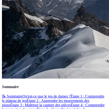
Sommaire
📝 Sommaire
Qu'est-ce que le jeu de dames ?
Étape 1 : Comprendre
le plateau de jeu
Étape 2 : Apprendre les mouvements des
pions
Étape 3 : Maîtriser la capture des pièces
Étape 4 : Comprendre