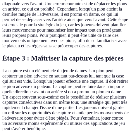
diagonale vers l'avant. Une erreur courante est de déplacer les pions
en arrière, ce qui est prohibé. Cependant, lorsqu'un pion atteint la
dernière rangée de l'adversaire, il est promu en dame, ce qui lui
permet de se déplacer vers l'arrière ainsi que vers l'avant. Cette étape
est cruciale pour la stratégie du jeu, car les joueurs doivent planifier
leurs mouvements pour maximiser leur impact tout en protégeant
leurs propres pions. Pour pratiquer, il peut être utile de faire des
mouvements uniquement avec les pions, afin de se familiariser avec
le plateau et les règles sans se préoccuper des captures.
Étape 3 : Maîtriser la capture des pièces
La capture est un élément clé du jeu de dames. Un pion peut
capturer un pion adverse en sautant par-dessus lui, tant que la case
qui suit est vide. Lorsqu'un joueur effectue une capture, il doit retirer
le pion adverse du plateau. La capture peut se faire dans n'importe
quelle direction : avant ou arrière si on a promu un pion en dame.
Un aspect souvent sous-estimé est la possibilité de réaliser plusieurs
captures consécutives dans un même tour, une stratégie qui peut très
rapidement changer l'issue d'une partie. Les joueurs doivent garder
un œil sur les opportunités de capture et anticiper les mouvements de
l'adversaire pour éviter d'être piégés. Pour s'entraîner, jouer contre
un adversaire moins expérimenté ou utiliser des applications de jeu
peut s'avérer bénéfique.