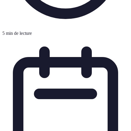
5 min de lecture