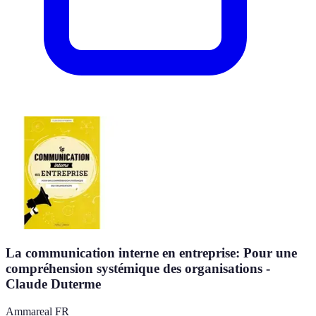
La communication interne en entreprise: Pour une
compréhension systémique des organisations -
Claude Duterme
Ammareal FR