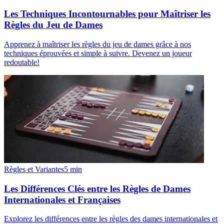
Les Techniques Incontournables pour Maîtriser les
Règles du Jeu de Dames
Apprenez à maîtriser les règles du jeu de dames grâce à nos
techniques éprouvées et simple à suivre. Devenez un joueur
redoutable!
Règles et Variantes
5
min
Les Différences Clés entre les Règles de Dames
Internationales et Françaises
Explorez les différences entre les règles des dames internationales et