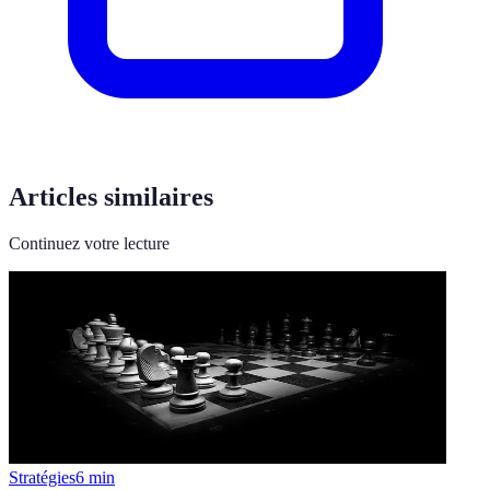
Articles similaires
Continuez votre lecture
Stratégies
6
min