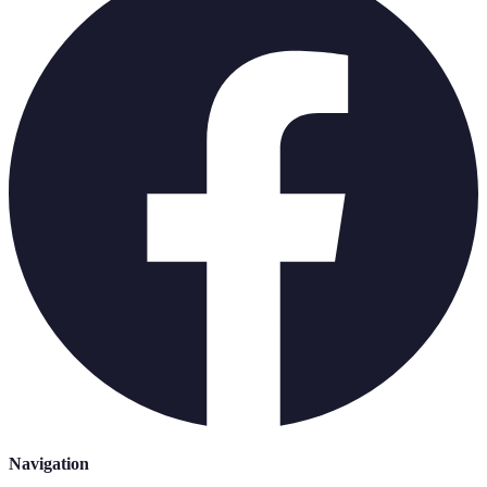
Navigation