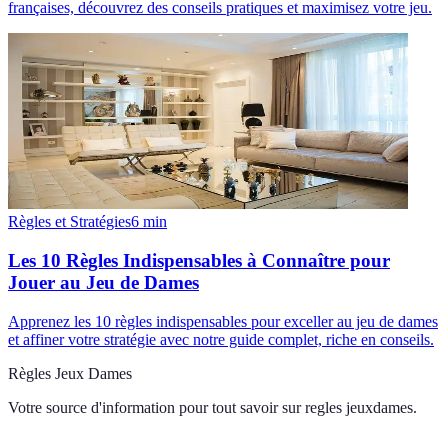
françaises, découvrez des conseils pratiques et maximisez votre jeu.
Règles et Stratégies
6
min
Les 10 Règles Indispensables à Connaître pour
Jouer au Jeu de Dames
Apprenez les 10 règles indispensables pour exceller au jeu de dames
et affiner votre stratégie avec notre guide complet, riche en conseils.
Règles Jeux Dames
Votre source d'information pour tout savoir sur
regles jeuxdames
.