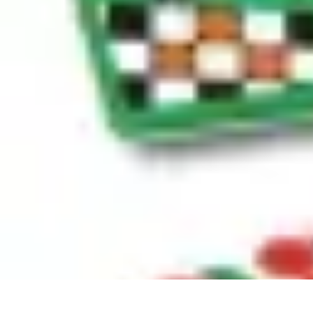
Règles Jeux Dames
Règles et Bases
Règles de Base
Stratégies et Astuces
Stratégies et Tech
Règles Jeux Dames