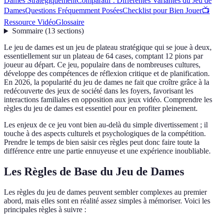
Dames Stratégiquement
Comparatif : Différentes Variantes du Jeu de
Dames
Questions Fréquemment Posées
Checklist pour Bien Jouer
📺
Ressource Vidéo
Glossaire
Sommaire
(
13
sections
)
Le jeu de dames est un jeu de plateau stratégique qui se joue à deux,
essentiellement sur un plateau de 64 cases, comptant 12 pions par
joueur au départ. Ce jeu, populaire dans de nombreuses cultures,
développe des compétences de réflexion critique et de planification.
En 2026, la popularité du jeu de dames ne fait que croître grâce à la
redécouverte des jeux de société dans les foyers, favorisant les
interactions familiales en opposition aux jeux vidéo. Comprendre les
règles du jeu de dames est essentiel pour en profiter pleinement.
Les enjeux de ce jeu vont bien au-delà du simple divertissement ; il
touche à des aspects culturels et psychologiques de la compétition.
Prendre le temps de bien saisir ces règles peut donc faire toute la
différence entre une partie ennuyeuse et une expérience inoubliable.
Les Règles de Base du Jeu de Dames
Les règles du jeu de dames peuvent sembler complexes au premier
abord, mais elles sont en réalité assez simples à mémoriser. Voici les
principales règles à suivre :