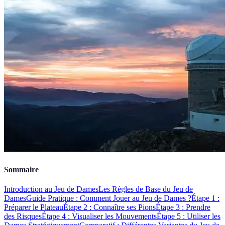
Sommaire
Introduction au Jeu de Dames
Les Règles de Base du Jeu de
Dames
Guide Pratique : Comment Jouer au Jeu de Dames ?
Étape 1 :
Préparer le Plateau
Étape 2 : Connaître ses Pions
Étape 3 : Prendre
des Risques
Étape 4 : Visualiser les Mouvements
Étape 5 : Utiliser les