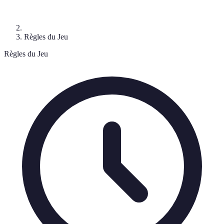
Règles du Jeu
Règles du Jeu