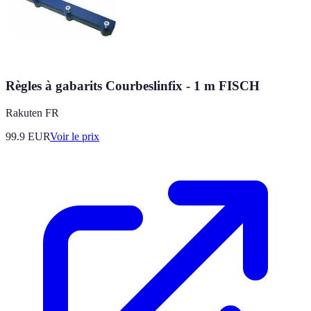
Règles à gabarits Courbeslinfix - 1 m FISCH
Rakuten FR
99.9
EUR
Voir le prix