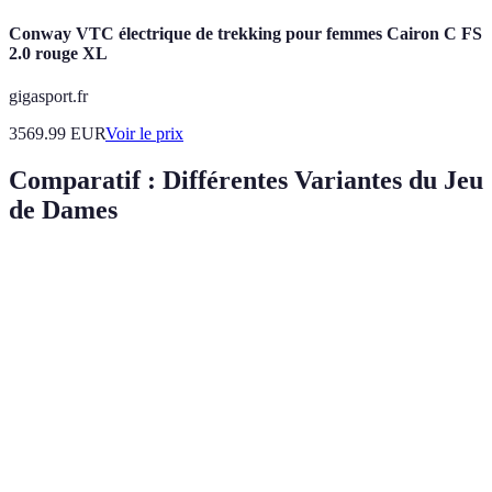
Conway VTC électrique de trekking pour femmes Cairon C FS
2.0 rouge XL
gigasport.fr
3569.99
EUR
Voir le prix
Comparatif : Différentes Variantes du Jeu
de Dames
Variante
Nombre de Pions
Règles Spéciales
Objec
Captu
Dames peuvent
Dames
tous l
12 par joueur
se déplacer en
Internationales
pions
arrière
advers
Captu
Dames
Pas de saut
tous l
12 par joueur