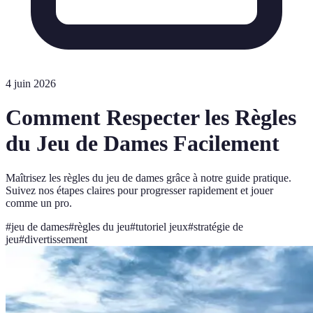
4 juin 2026
Comment Respecter les Règles
du Jeu de Dames Facilement
Maîtrisez les règles du jeu de dames grâce à notre guide pratique.
Suivez nos étapes claires pour progresser rapidement et jouer
comme un pro.
#
jeu de dames
#
règles du jeu
#
tutoriel jeux
#
stratégie de
jeu
#
divertissement