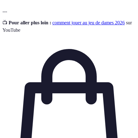
---
📺
Pour aller plus loin :
comment jouer au jeu de dames 2026
sur
YouTube