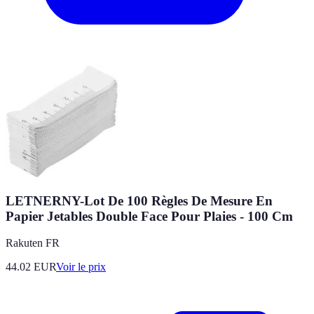
LETNERNY-Lot De 100 Règles De Mesure En
Papier Jetables Double Face Pour Plaies - 100 Cm
Rakuten FR
44.02
EUR
Voir le prix