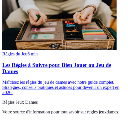
Règles du Jeu
6
min
Les Règles à Suivre pour Bien Jouer au Jeu de
Dames
Maîtrisez les règles du jeu de dames avec notre guide complet.
Stratégies, conseils pratiques et astuces pour devenir un expert en
2026.
Règles Jeux Dames
Votre source d'information pour tout savoir sur
regles jeuxdames
.