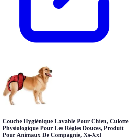
Couche Hygiénique Lavable Pour Chien, Culotte
Physiologique Pour Les Règles Douces, Produit
Pour Animaux De Compagnie, Xs-Xxl