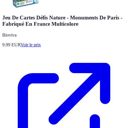
Jeu De Cartes Défis Nature - Monuments De Paris -
Fabriqué En France Multicolore
Bioviva
9.99
EUR
Voir le prix