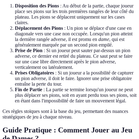
Disposition des Pions
: Au début de la partie, chaque joueur
place ses pions sur les trois premières rangées de leur côté du
plateau. Les pions se déplacent uniquement sur les cases
claires.
Déplacement des Pions
: Un pion se déplace d'une case en
diagonale vers une case non occupée. Lorsqu'un pion atteint
la dernière rangée adverse, il est promu en
dame
, qui est
généralement marquée par un second pion empilé.
Prise de Pion
: Si un joueur peut sauter par-dessus un pion
adverse, ce dernier est retiré du plateau. Ce saut peut se faire
sur une case libre directement après le pion adverse,
verticalement ou latéralement.
Prises Obligatoires
: Si un joueur a la possibilité de capturer
un pion adverse, il doit le faire. Ignorer une prise obligatoire
entraîne la perte du tour.
Fin de Partie
: La partie se termine lorsqu'un joueur ne peut
plus déplacer ses pions, soit en ayant perdu tous ses pions, soit
en étant dans l'impossibilité de faire un mouvement légal.
Ces règles stoïques sont à la base du jeu, permettant des nuances
stratégiques de jeu à chaque niveau.
Guide Pratique : Comment Jouer au Jeu
de Dames ?