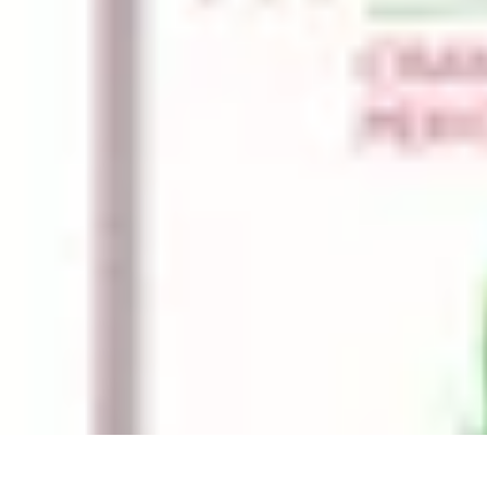
Règles Jeux Dames
Règles et Bases
Règles de Base
Stratégies et Astuces
Stratégies et Tech
Règles Jeux Dames