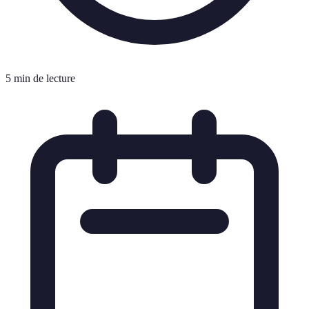
5 min de lecture