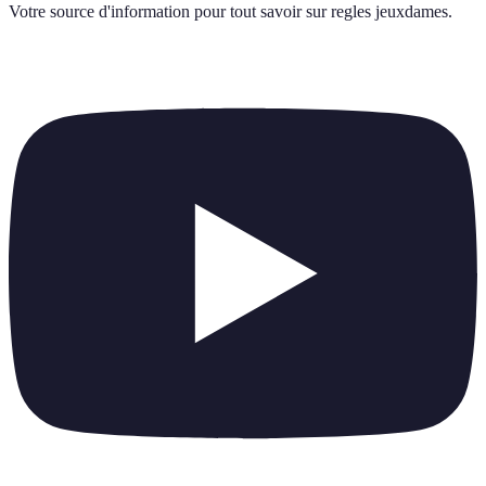
Votre source d'information pour tout savoir sur
regles jeuxdames
.