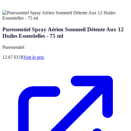
Puressentiel Spray Aérien Sommeil Détente Aux 12
Huiles Essentielles - 75 ml
Puressentiel
12.67
EUR
Voir le prix