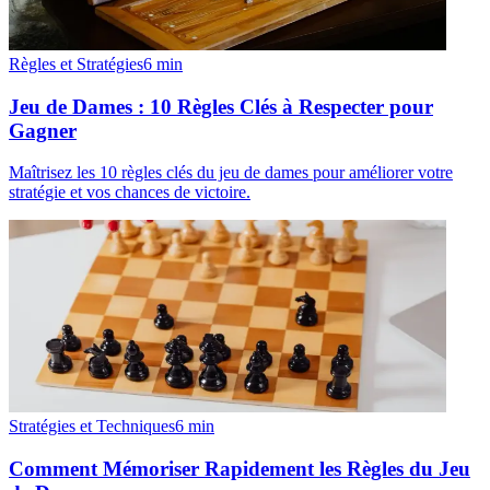
Règles et Stratégies
6
min
Jeu de Dames : 10 Règles Clés à Respecter pour
Gagner
Maîtrisez les 10 règles clés du jeu de dames pour améliorer votre
stratégie et vos chances de victoire.
Stratégies et Techniques
6
min
Comment Mémoriser Rapidement les Règles du Jeu