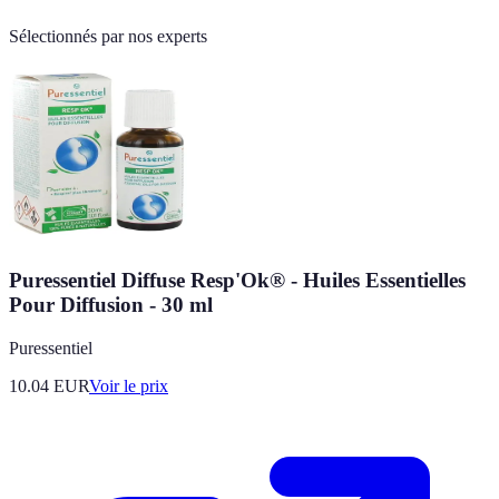
Sélectionnés par nos experts
Puressentiel Diffuse Resp'Ok® - Huiles Essentielles
Pour Diffusion - 30 ml
Puressentiel
10.04
EUR
Voir le prix