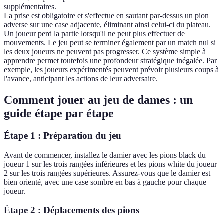
supplémentaires.
La prise est obligatoire et s'effectue en sautant par-dessus un pion
adverse sur une case adjacente, éliminant ainsi celui-ci du plateau.
Un joueur perd la partie lorsqu'il ne peut plus effectuer de
mouvements. Le jeu peut se terminer également par un match nul si
les deux joueurs ne peuvent pas progresser. Ce système simple à
apprendre permet toutefois une profondeur stratégique inégalée. Par
exemple, les joueurs expérimentés peuvent prévoir plusieurs coups à
l'avance, anticipant les actions de leur adversaire.
Comment jouer au jeu de dames : un
guide étape par étape
Étape 1 : Préparation du jeu
Avant de commencer, installez le damier avec les pions black du
joueur 1 sur les trois rangées inférieures et les pions white du joueur
2 sur les trois rangées supérieures. Assurez-vous que le damier est
bien orienté, avec une case sombre en bas à gauche pour chaque
joueur.
Étape 2 : Déplacements des pions