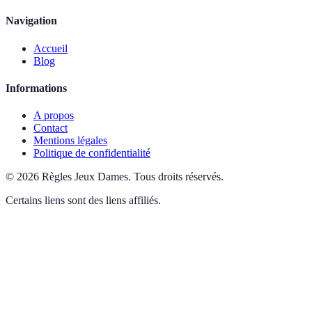
Navigation
Accueil
Blog
Informations
A propos
Contact
Mentions légales
Politique de confidentialité
©
2026
Règles Jeux Dames
.
Tous droits réservés.
Certains liens sont des liens affiliés.