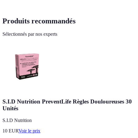
Produits recommandés
Sélectionnés par nos experts
S.I.D Nutrition PreventLife Règles Douloureuses 30
Unités
S.I.D Nutrition
10
EUR
Voir le prix