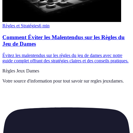
Règles et Stratégies
6
min
Comment Éviter les Malentendus sur les Règles du
Jeu de Dames
Évitez les malentendus sur les règles du jeu de dames avec notre
guide complet offrant des stratégies claires et des conseils pratiques.
Règles Jeux Dames
Votre source d'information pour tout savoir sur
regles jeuxdames
.