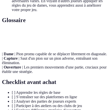
adversaires variés. En voyant d'autres joueurs appliquer les
règles du jeu de dames, vous apprendrez aussi à améliorer
votre propre jeu.
Glossaire
Terme
Définition
|
Dame
| Pion promu capable de se déplacer librement en diagonale.
|
Capture
| Saut d'un pion sur un pion adverse, entraînant son
élimination.
|
Ouverture
| Les premiers mouvements d'une partie, cruciaux pour
établir une stratégie.
Checklist avant achat
[ ] Apprendre les règles de base
[ ] S’entraîner sur des plateformes en ligne
[ ] Analyser des parties de joueurs experts
[ ] Participer à des ateliers ou des clubs de jeu