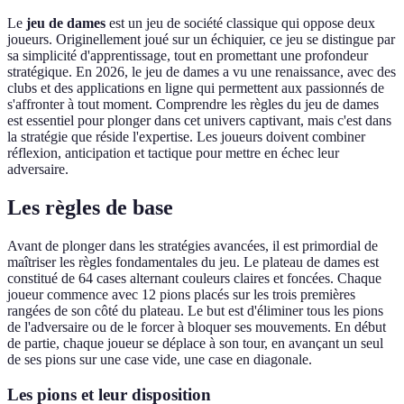
Le
jeu de dames
est un jeu de société classique qui oppose deux
joueurs. Originellement joué sur un échiquier, ce jeu se distingue par
sa simplicité d'apprentissage, tout en promettant une profondeur
stratégique. En 2026, le jeu de dames a vu une renaissance, avec des
clubs et des applications en ligne qui permettent aux passionnés de
s'affronter à tout moment. Comprendre les règles du jeu de dames
est essentiel pour plonger dans cet univers captivant, mais c'est dans
la stratégie que réside l'expertise. Les joueurs doivent combiner
réflexion, anticipation et tactique pour mettre en échec leur
adversaire.
Les règles de base
Avant de plonger dans les stratégies avancées, il est primordial de
maîtriser les règles fondamentales du jeu. Le plateau de dames est
constitué de 64 cases alternant couleurs claires et foncées. Chaque
joueur commence avec 12 pions placés sur les trois premières
rangées de son côté du plateau. Le but est d'éliminer tous les pions
de l'adversaire ou de le forcer à bloquer ses mouvements. En début
de partie, chaque joueur se déplace à son tour, en avançant un seul
de ses pions sur une case vide, une case en diagonale.
Les pions et leur disposition