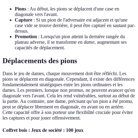
Pions
: Au début, les pions se déplacent d'une case en
diagonale vers l'avant.
Capture
: Si un pion de l'adversaire est adjacent et qu'une
case vide se trouve derrière, il peut être capturé en sautant par-
dessus.
Promotion
: Lorsqu'un pion atteint la dernière rangée du
plateau adverse, il se transforme en
dame
, augmentant ses
capacités de déplacement.
Déplacements des pions
Dans le jeu de dames, chaque mouvement doit être réfléchi. Les
pions se déplacent en diagonale. Cependant, il existe des différences
fondamentalement stratégiques entre les pions ordinaires et les
dames. Les premiers, lorsque non promus, ne peuvent avancer qu'en
diagonale vers l'avant. Cela les rend vulnérables, surtout au début de
la partie. Au contraire, une dame, précisant qu’un pion a été promu,
peut se déplacer librement en diagonale, en avant ou en arrière.
Cette capacité offre à son porteur une flexibilité cruciale pour éviter
les captures et pour jouer offensivement.
Coffret bois : Jeux de société : 100 jeux