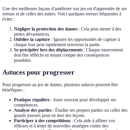
Une des meilleures façons d'améliorer son jeu est d'apprendre de ses
erreurs et de celles des autres. Voici quelques erreurs fréquentes à
éviter :
Négliger la protection des dames
: Cela peut mener à des
pertes dévastatrices.
Oublier la capture
: Ignorer les opportunités de capture à
chaque tour peut rapidement renverser la partie.
Se précipiter lors des déplacements
: Chaque mouvement
doit être réfléchi en tenant compte des conséquences
possibles.
Astuces pour progresser
Pour progresser au jeu de dames, plusieurs astuces peuvent être
bénéfiques :
Pratique régulière
: Jouer souvent pour développer ses
compétences.
Analyse des parties
: Étudier ses propres parties ou celles des
grands joueurs pour en tirer des leçons.
Participer à des compétitions
: Cela aide à affiner vos
réflexes et à tester de nouvelles stratégies contre des