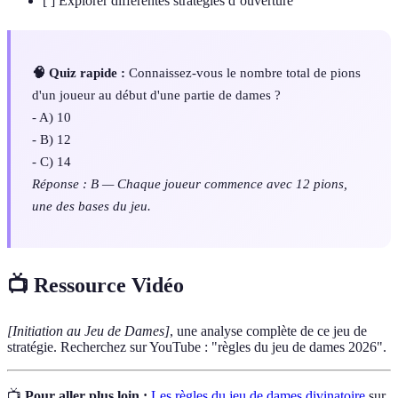
[ ] Explorer différentes stratégies d’ouverture
🧠 Quiz rapide :
Connaissez-vous le nombre total de pions
d'un joueur au début d'une partie de dames ?
- A) 10
- B) 12
- C) 14
Réponse : B — Chaque joueur commence avec 12 pions,
une des bases du jeu.
📺 Ressource Vidéo
[Initiation au Jeu de Dames]
, une analyse complète de ce jeu de
stratégie. Recherchez sur YouTube : "règles du jeu de dames 2026".
📺
Pour aller plus loin :
Les règles du jeu de dames divinatoire
sur