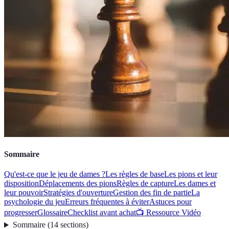
Sommaire
Qu'est-ce que le jeu de dames ?
Les règles de base
Les pions et leur
disposition
Déplacements des pions
Règles de capture
Les dames et
leur pouvoir
Stratégies d'ouverture
Gestion des fin de partie
La
psychologie du jeu
Erreurs fréquentes à éviter
Astuces pour
progresser
Glossaire
Checklist avant achat
📺 Ressource Vidéo
Sommaire
(
14
sections
)