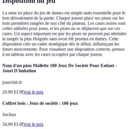
Disposition du jeu
La mise en place du jeu de dames est simple mais essentielle pour le
bon déroulement de la partie. Chaque joueur place ses pions sur les
trois premières rangées de son côté du plateau. Les cases noires sont
celles utilisées pour jouer, et les pions ne se déplacent que sur ces
cases. Un aspect important est que les pions ne peuvent pas atteindre
la rangée la plus éloignée sans avoir été promus en dames. Cette
disposition crée un cadre stratégique dès le début, influençant les
futurs mouvements. Pour visualiser une disposition correcte, pensez
à un tableau avec les cases occupées par chaque joueur.
Nom d'un pion Mallette 100 Jeux De Societe Pour Enfant -
Jouet D'imitation
joueclub.fr
29.99
EUR
Voir le prix
Coffret bois : Jeux de société : 100 jeux
JeuJura
34.99
EUR
Voir le prix