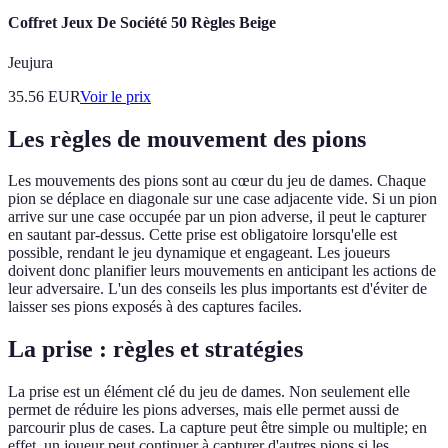
Coffret Jeux De Société 50 Règles Beige
Jeujura
35.56
EUR
Voir le prix
Les règles de mouvement des pions
Les mouvements des pions sont au cœur du jeu de dames. Chaque
pion se déplace en diagonale sur une case adjacente vide. Si un pion
arrive sur une case occupée par un pion adverse, il peut le capturer
en sautant par-dessus. Cette prise est obligatoire lorsqu'elle est
possible, rendant le jeu dynamique et engageant. Les joueurs
doivent donc planifier leurs mouvements en anticipant les actions de
leur adversaire. L'un des conseils les plus importants est d'éviter de
laisser ses pions exposés à des captures faciles.
La prise : règles et stratégies
La prise est un élément clé du jeu de dames. Non seulement elle
permet de réduire les pions adverses, mais elle permet aussi de
parcourir plus de cases. La capture peut être simple ou multiple; en
effet, un joueur peut continuer à capturer d'autres pions si les