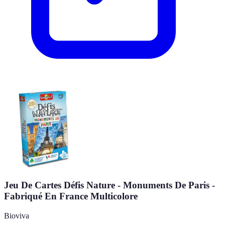
Jeu De Cartes Défis Nature - Monuments De Paris -
Fabriqué En France Multicolore
Bioviva