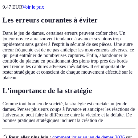
9.47
EUR
Voir le prix
Les erreurs courantes à éviter
Dans le jeu de dames, certaines erreurs peuvent coûter cher. Un
joueur novice aura souvent tendance à avancer ses pions trop
rapidement sans garder à l'esprit la sécurité de ses pièces. Une autre
erreur fréquente est de ne pas anticiper les mouvements adverses, ce
qui peut entraîner de nombreuses captures. Enfin, abandonner le
contrôle du plateau en positionnant des pions trop près des bords
peut rendre les captures adverses inévitables. Il est important de
rester stratégique et conscient de chaque mouvement effectué sur le
plateau.
L'importance de la stratégie
Comme tout bon jeu de société, la stratégie est cruciale au jeu de
dames. Penser plusieurs coups à l'avance et anticiper les réactions de
l'adversaire peut faire la différence entre la victoire et la défaite. De
bonnes pratiques stratégiques incluent la création de
📺
Pour aller plus loin :
comment jouer au jeu de dames 2026
sur