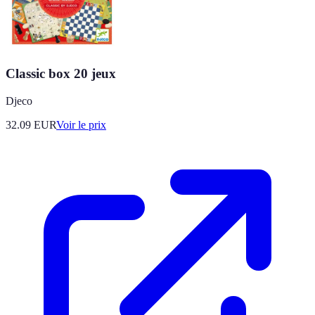
Classic box 20 jeux
Djeco
32.09
EUR
Voir le prix