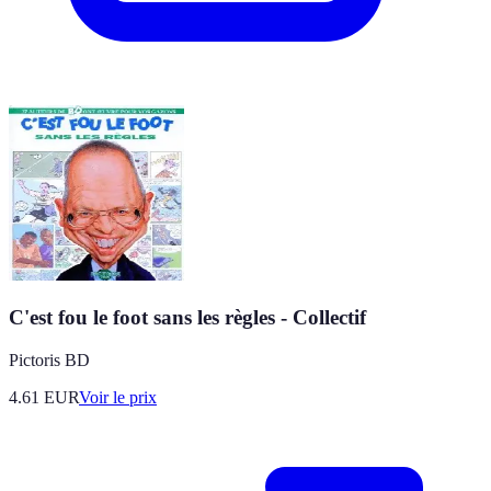
C'est fou le foot sans les règles - Collectif
Pictoris BD
4.61
EUR
Voir le prix