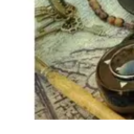
Règles Jeux Dames
Règles et Bases
Règles de Base
Stratégies et Astuces
Stratégies et Tech
Règles Jeux Dames