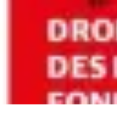
Règles Jeux Dames
Règles et Bases
Règles de Base
Stratégies et Astuces
Stratégies et Tech
Règles Jeux Dames