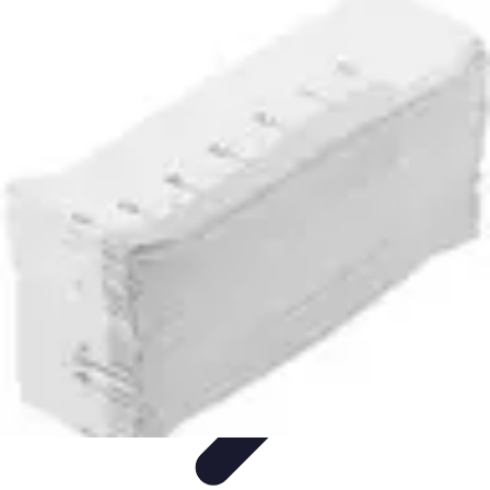
Règles Jeux Dames
Règles et Bases
Règles de Base
Stratégies et Astuces
Stratégies et
Techniques
Règles Avancées
Règles Jeux Dames