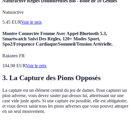
Naturactive Règles Douloureuses Bio - Boîte de 10 Gélules
Naturactive
5.45
EUR
Voir le prix
Montre Connectée Femme Avec Appel Bluetooth 5.3,
Smartwatch Suivi Des Règles, 120+ Modes Sport,
Spo2/Fréquence Cardiaque/Sommeil/Tension Artérielle,
Rakuten FR
104.98
EUR
Voir le prix
3. La Capture des Pions Opposés
La capture est un élément central du jeu de dames. Pour capturer un
pion adverse, vous devez sauter par-dessus lui, atterrissant sur une
case vide juste après. Si une capture est possible, elle est obligatoire,
et vous devez saisir tous les pions adverses que vous pouvez attraper
en un seul mouvement.
Critère
Action
Résultat
Observation