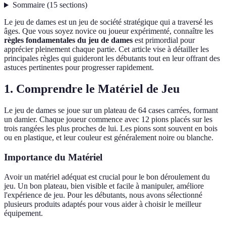
Sommaire
(
15
sections
)
Le jeu de dames est un jeu de société stratégique qui a traversé les
âges. Que vous soyez novice ou joueur expérimenté, connaître les
règles fondamentales du jeu de dames
est primordial pour
apprécier pleinement chaque partie. Cet article vise à détailler les
principales règles qui guideront les débutants tout en leur offrant des
astuces pertinentes pour progresser rapidement.
1. Comprendre le Matériel de Jeu
Le jeu de dames se joue sur un plateau de 64 cases carrées, formant
un damier. Chaque joueur commence avec 12 pions placés sur les
trois rangées les plus proches de lui. Les pions sont souvent en bois
ou en plastique, et leur couleur est généralement noire ou blanche.
Importance du Matériel
Avoir un matériel adéquat est crucial pour le bon déroulement du
jeu. Un bon plateau, bien visible et facile à manipuler, améliore
l'expérience de jeu. Pour les débutants, nous avons sélectionné
plusieurs produits adaptés pour vous aider à choisir le meilleur
équipement.