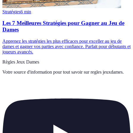
Stratégies
6
min
Les 7 Meilleures Stratégies pour Gagner au Jeu de
Dames
Apprenez les stratégies les plus efficaces pour exceller au jeu de
dames et gagner vos parties avec confiance. Parfait pour débutants et
joueurs avancés.
Règles Jeux Dames
Votre source d'information pour tout savoir sur
regles jeuxdames
.