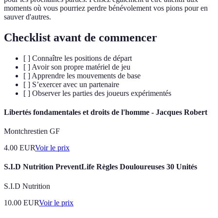
moments où vous pourriez perdre bénévolement vos pions pour en
sauver d'autres.
Checklist avant de commencer
[ ] Connaître les positions de départ
[ ] Avoir son propre matériel de jeu
[ ] Apprendre les mouvements de base
[ ] S’exercer avec un partenaire
[ ] Observer les parties des joueurs expérimentés
Libertés fondamentales et droits de l'homme - Jacques Robert
Montchrestien GF
4.00
EUR
Voir le prix
S.I.D Nutrition PreventLife Règles Douloureuses 30 Unités
S.I.D Nutrition
10.00
EUR
Voir le prix