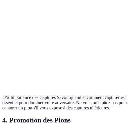
Capture
Sauter un pion
Attraper le
Capture
simple
adverse
pion
obligatoire
Double
Sauter plusieurs
Autant que
Engagement
capture
pions
possible
tactique
Capture
Sauter
Vaincre
Opportunité
en
successivement
l’adversaire
de gagner
multiple
Règle de
Devenir dame
Alerte de
Renvoyer
la dame
après promotion
danger
l'adversaire
### Importance des Captures Savoir quand et comment capturer est
essentiel pour dominer votre adversaire. Ne vous précipitez pas pour
capturer un pion s'il vous expose à des captures ultérieures.
4. Promotion des Pions