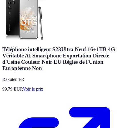
Téléphone intelligent S23Ultra Neuf 16+1TB 4G
Véritable AI Smartphone Exportation Directe
d'Usine Couleur Noir EU Règles de l'Union
Européenne Non
Rakuten FR
99.79
EUR
Voir le prix