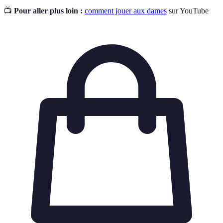
📺
Pour aller plus loin :
comment jouer aux dames
sur YouTube