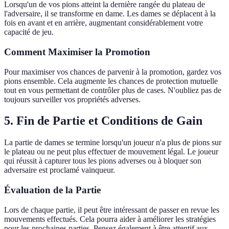
Lorsqu'un de vos pions atteint la dernière rangée du plateau de
l'adversaire, il se transforme en dame. Les dames se déplacent à la
fois en avant et en arrière, augmentant considérablement votre
capacité de jeu.
Comment Maximiser la Promotion
Pour maximiser vos chances de parvenir à la promotion, gardez vos
pions ensemble. Cela augmente les chances de protection mutuelle
tout en vous permettant de contrôler plus de cases. N'oubliez pas de
toujours surveiller vos propriétés adverses.
5. Fin de Partie et Conditions de Gain
La partie de dames se termine lorsqu'un joueur n'a plus de pions sur
le plateau ou ne peut plus effectuer de mouvement légal. Le joueur
qui réussit à capturer tous les pions adverses ou à bloquer son
adversaire est proclamé vainqueur.
Évaluation de la Partie
Lors de chaque partie, il peut être intéressant de passer en revue les
mouvements effectués. Cela pourra aider à améliorer les stratégies
pour les prochaines parties. Pensez également à être attentif aux