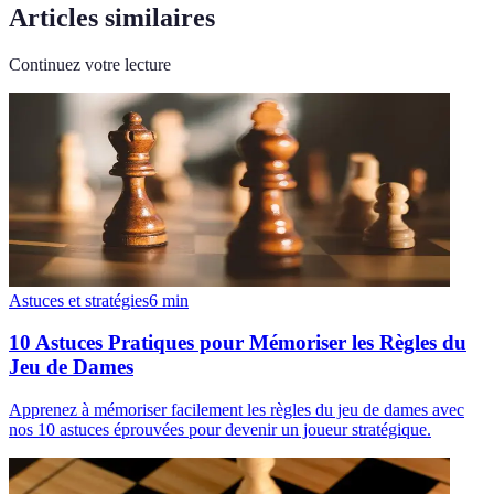
Articles similaires
Continuez votre lecture
Astuces et stratégies
6
min
10 Astuces Pratiques pour Mémoriser les Règles du
Jeu de Dames
Apprenez à mémoriser facilement les règles du jeu de dames avec
nos 10 astuces éprouvées pour devenir un joueur stratégique.