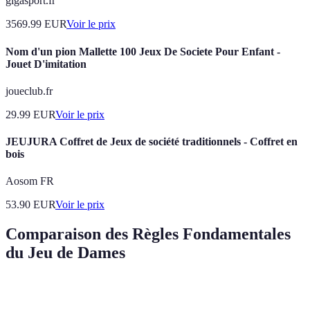
gigasport.fr
3569.99
EUR
Voir le prix
Nom d'un pion Mallette 100 Jeux De Societe Pour Enfant -
Jouet D'imitation
joueclub.fr
29.99
EUR
Voir le prix
JEUJURA Coffret de Jeux de société traditionnels - Coffret en
bois
Aosom FR
53.90
EUR
Voir le prix
Comparaison des Règles Fondamentales
du Jeu de Dames
Critère
Déplacement de Pion
Avantage de la Dame
Cont