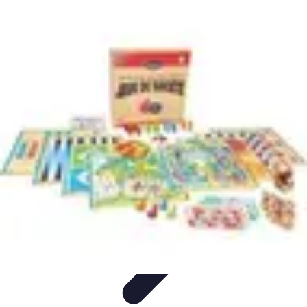
Règles Jeux Dames
Règles et Bases
Règles de Base
Stratégies et Astuces
Stratégies et
Techniques
Règles Avancées
Règles Jeux Dames