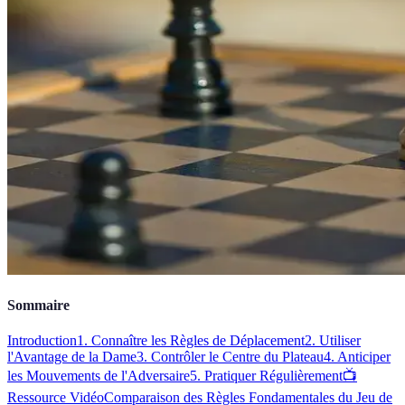
Sommaire
Introduction
1. Connaître les Règles de Déplacement
2. Utiliser
l'Avantage de la Dame
3. Contrôler le Centre du Plateau
4. Anticiper
les Mouvements de l'Adversaire
5. Pratiquer Régulièrement
📺
Ressource Vidéo
Comparaison des Règles Fondamentales du Jeu de