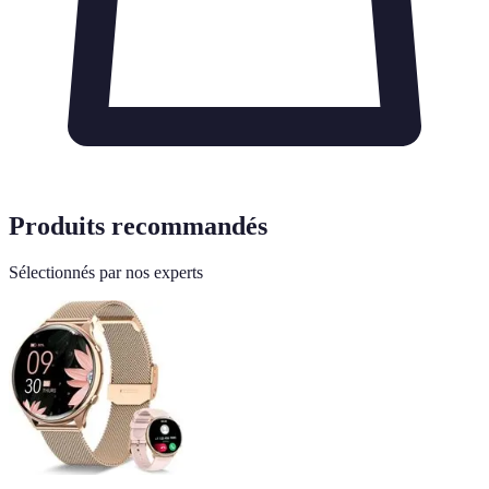
Produits recommandés
Sélectionnés par nos experts