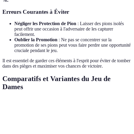
%.
Erreurs Courantes à Éviter
Négliger les Protection de Pion
: Laisser des pions isolés
peut offrir une occasion à l'adversaire de les capturer
facilement.
Oublier la Promotion
: Ne pas se concentrer sur la
promotion de ses pions peut vous faire perdre une opportunité
cruciale pendant le jeu.
Il est essentiel de garder ces éléments à l'esprit pour éviter de tomber
dans des pièges et maximiser vos chances de victoire.
Comparatifs et Variantes du Jeu de
Dames
Critère
Jeu de Dames Classique
Jeu de Dames Internati
Nombre de
12
20
Pions