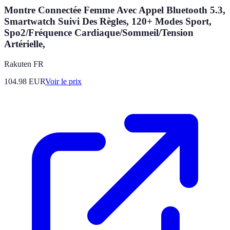
Montre Connectée Femme Avec Appel Bluetooth 5.3,
Smartwatch Suivi Des Règles, 120+ Modes Sport,
Spo2/Fréquence Cardiaque/Sommeil/Tension
Artérielle,
Rakuten FR
104.98
EUR
Voir le prix