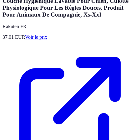
Couche Hygiénique Lavable Pour Chien, Culotte
Physiologique Pour Les Règles Douces, Produit
Pour Animaux De Compagnie, Xs-Xxl
Rakuten FR
37.01
EUR
Voir le prix