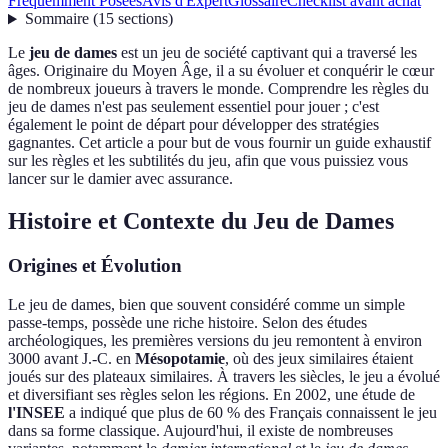
Fréquemment Posées
Avis d'Expert
Glossaire
Checklist avant achat
Sommaire
(
15
sections
)
Le
jeu de dames
est un jeu de société captivant qui a traversé les
âges. Originaire du Moyen Âge, il a su évoluer et conquérir le cœur
de nombreux joueurs à travers le monde. Comprendre les règles du
jeu de dames n'est pas seulement essentiel pour jouer ; c'est
également le point de départ pour développer des stratégies
gagnantes. Cet article a pour but de vous fournir un guide exhaustif
sur les règles et les subtilités du jeu, afin que vous puissiez vous
lancer sur le damier avec assurance.
Histoire et Contexte du Jeu de Dames
Origines et Évolution
Le jeu de dames, bien que souvent considéré comme un simple
passe-temps, possède une riche histoire. Selon des études
archéologiques, les premières versions du jeu remontent à environ
3000 avant J.-C. en
Mésopotamie
, où des jeux similaires étaient
joués sur des plateaux similaires. À travers les siècles, le jeu a évolué
et diversifiant ses règles selon les régions. En 2002, une étude de
l'INSEE
a indiqué que plus de 60 % des Français connaissent le jeu
dans sa forme classique. Aujourd'hui, il existe de nombreuses