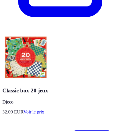
Classic box 20 jeux
Djeco
32.09
EUR
Voir le prix