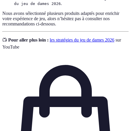
.
du jeu de dames 2026
Nous avons sélectionné plusieurs produits adaptés pour enrichir
votre expérience de jeu, alors n’hésitez pas à consulter nos
recommandations ci-dessous.
📺
Pour aller plus loin :
les stratégies du jeu de dames 2026
sur
YouTube