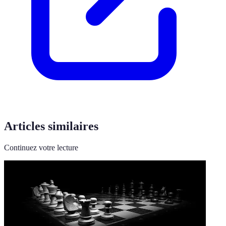
Articles similaires
Continuez votre lecture