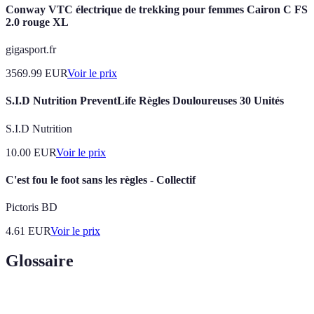
Conway VTC électrique de trekking pour femmes Cairon C FS
2.0 rouge XL
gigasport.fr
3569.99
EUR
Voir le prix
S.I.D Nutrition PreventLife Règles Douloureuses 30 Unités
S.I.D Nutrition
10.00
EUR
Voir le prix
C'est fou le foot sans les règles - Collectif
Pictoris BD
4.61
EUR
Voir le prix
Glossaire
Terme
Définition