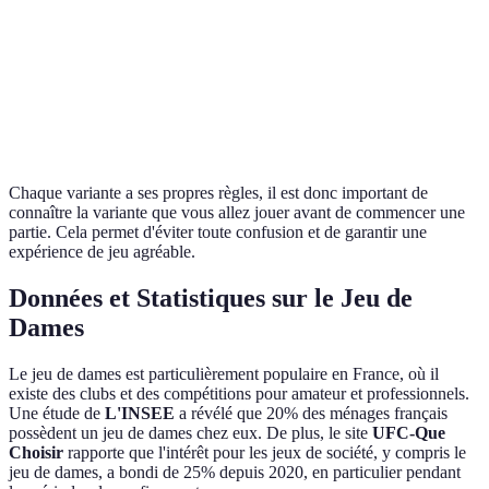
Dames
Saut possible mais
10x10
sur n
Françaises
pas obligatoire
quell
Dame
Dames
Capture obligatoire
12x12
en av
Canadiennes
arriè
Chaque variante a ses propres règles, il est donc important de
connaître la variante que vous allez jouer avant de commencer une
partie. Cela permet d'éviter toute confusion et de garantir une
expérience de jeu agréable.
Données et Statistiques sur le Jeu de
Dames
Le jeu de dames est particulièrement populaire en France, où il
existe des clubs et des compétitions pour amateur et professionnels.
Une étude de
L'INSEE
a révélé que 20% des ménages français
possèdent un jeu de dames chez eux. De plus, le site
UFC-Que
Choisir
rapporte que l'intérêt pour les jeux de société, y compris le
jeu de dames, a bondi de 25% depuis 2020, en particulier pendant