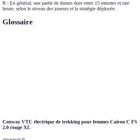
R : En général, une partie de dames dure entre 15 minutes et une
heure, selon le niveau des joueurs et la stratégie déployée.
Glossaire
Terme
Définition
Pion ayant atteint la rangée de promotion, permettant
Dame
des mouvements étendus.
Action de sauter par-dessus un pion adverse pour
Capture
l'éliminer du plateau.
Surface de jeu carrée sur laquelle se jouent les dames,
Plateau
composée de 64 cases.
Conway VTC électrique de trekking pour femmes Cairon C FS
2.0 rouge XL
gigasport.fr