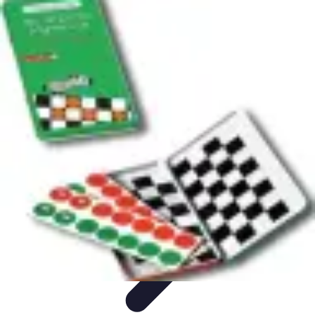
Règles Jeux Dames
Règles et Bases
Règles de Base
Stratégies et Astuces
Stratégies et
Techniques
Règles Avancées
Règles Jeux Dames