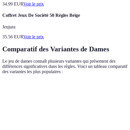
34.99
EUR
Voir le prix
Coffret Jeux De Société 50 Règles Beige
Jeujura
35.56
EUR
Voir le prix
Comparatif des Variantes de Dames
Le jeu de dames connaît plusieurs variantes qui présentent des
différences significatives dans les règles. Voici un tableau comparatif
des variantes les plus populaires :
Variante
Règles de Capture
Taille du Plateau
Pion
Dame
Dames
Capture obligatoire
8x8
en di
Internationales
en sautant
avant
Dame