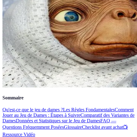
Sommaire
Qu'est-ce que le jeu de dames ?
Les Règles Fondamentales
Comment
Jouer au Jeu de Dames : Étapes à Suivre
Comparatif des Variantes de
Dames
Données et Statistiques sur le Jeu de Dames
FAQ —
Questions Fréquemment Posées
Glossaire
Checklist avant achat
📺
Ressource Vidéo