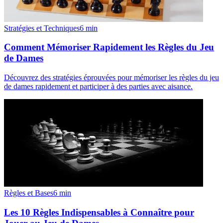
Stratégies et Techniques
6
min
Comment Mémoriser Rapidement les Règles du Jeu
de Dames
Découvrez des stratégies éprouvées pour mémoriser les règles du jeu
de dames rapidement et participer à des parties avec aisance.
Règles et Bases
6
min
Les 10 Règles Indispensables à Connaître pour