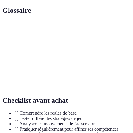
Glossaire
Terme
Définition
Un pion ayant atteint l'autre côté du plateau, pouvant
Dame
se déplacer à la fois en avant et en arrière.
L'action d'éliminer un pion adverse en sautant par-
Capture
dessus.
Stratégie
Plan ou méthode adoptée pour gagner la partie.
Checklist avant achat
[ ] Comprendre les règles de base
[ ] Tester différentes stratégies de jeu
[ ] Analyser les mouvements de l'adversaire
[ ] Pratiquer régulièrement pour affiner ses compétences