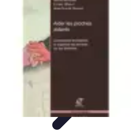
Règles Jeux Dames
Règles et Bases
Règles de Base
Stratégies et Astuces
Stratégies et
Techniques
Règles Avancées
Règles Jeux Dames