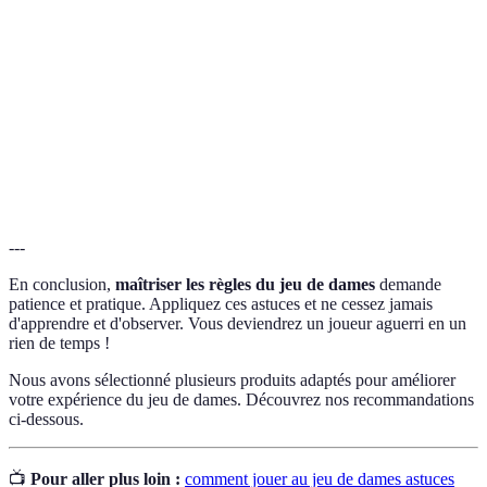
Dame
avoir atteint la dernière rangée.
Élimination d'une pièce adverse en déplaçant sa propre
Capture
pièce sur elle.
Plan d'action adopté pour atteindre un objectif dans le
Stratégie
jeu.
---
En conclusion,
maîtriser les règles du jeu de dames
demande
patience et pratique. Appliquez ces astuces et ne cessez jamais
d'apprendre et d'observer. Vous deviendrez un joueur aguerri en un
rien de temps !
Nous avons sélectionné plusieurs produits adaptés pour améliorer
votre expérience du jeu de dames. Découvrez nos recommandations
ci-dessous.
📺
Pour aller plus loin :
comment jouer au jeu de dames astuces