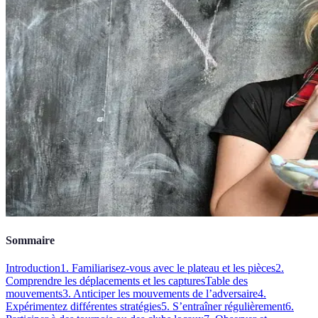
Sommaire
Introduction
1. Familiarisez-vous avec le plateau et les pièces
2.
Comprendre les déplacements et les captures
Table des
mouvements
3. Anticiper les mouvements de l’adversaire
4.
Expérimentez différentes stratégies
5. S’entraîner régulièrement
6.