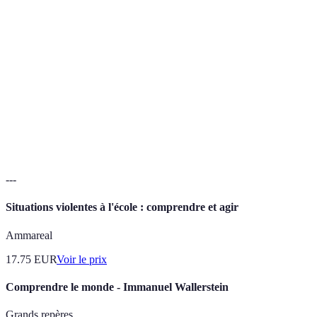
Type de pièce
Déplacement
Capture
Spécificité
Diagonale, vers
En
Ne peut pas
Pièce normale
l’avant
diagonale
reculer
Peut
Diagonale, avant
En
Dame
avancer et
et arrière
diagonale
reculer
---
Situations violentes à l'école : comprendre et agir
Ammareal
17.75
EUR
Voir le prix
Comprendre le monde - Immanuel Wallerstein
Grands repères