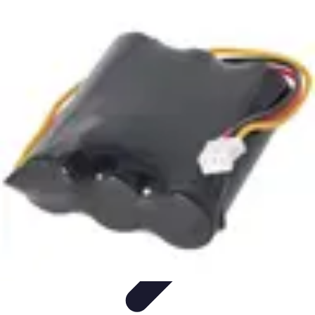
Règles Jeux Dames
Règles et Bases
Règles de Base
Stratégies et Astuces
Stratégies et
Techniques
Règles Avancées
Règles Jeux Dames