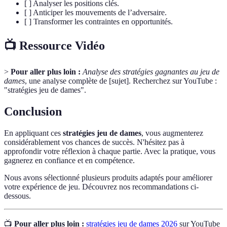
[ ] Analyser les positions clés.
[ ] Anticiper les mouvements de l’adversaire.
[ ] Transformer les contraintes en opportunités.
📺 Ressource Vidéo
>
Pour aller plus loin :
Analyse des stratégies gagnantes au jeu de
dames
, une analyse complète de [sujet]. Recherchez sur YouTube :
"stratégies jeu de dames".
Conclusion
En appliquant ces
stratégies jeu de dames
, vous augmenterez
considérablement vos chances de succès. N'hésitez pas à
approfondir votre réflexion à chaque partie. Avec la pratique, vous
gagnerez en confiance et en compétence.
Nous avons sélectionné plusieurs produits adaptés pour améliorer
votre expérience de jeu. Découvrez nos recommandations ci-
dessous.
📺
Pour aller plus loin :
stratégies jeu de dames 2026
sur YouTube