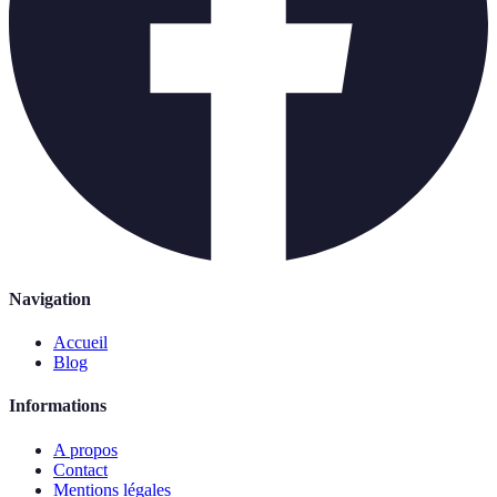
Navigation
Accueil
Blog
Informations
A propos
Contact
Mentions légales