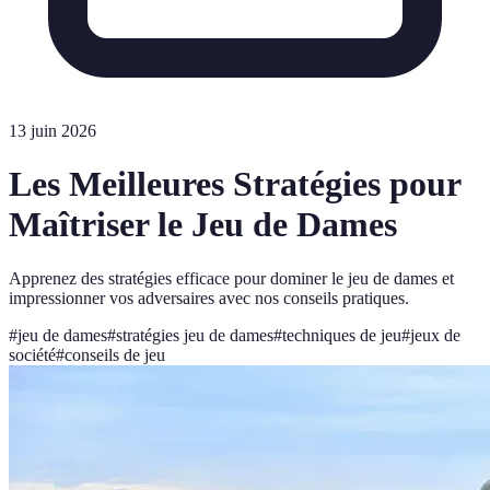
13 juin 2026
Les Meilleures Stratégies pour
Maîtriser le Jeu de Dames
Apprenez des stratégies efficace pour dominer le jeu de dames et
impressionner vos adversaires avec nos conseils pratiques.
#
jeu de dames
#
stratégies jeu de dames
#
techniques de jeu
#
jeux de
société
#
conseils de jeu