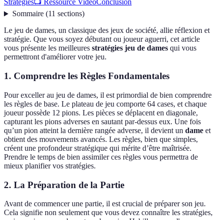
Stratégies
📺 Ressource Vidéo
Conclusion
Sommaire
(
11
sections
)
Le jeu de dames, un classique des jeux de société, allie réflexion et
stratégie. Que vous soyez débutant ou joueur aguerri, cet article
vous présente les meilleures
stratégies jeu de dames
qui vous
permettront d'améliorer votre jeu.
1. Comprendre les Règles Fondamentales
Pour exceller au jeu de dames, il est primordial de bien comprendre
les règles de base. Le plateau de jeu comporte 64 cases, et chaque
joueur possède 12 pions. Les pièces se déplacent en diagonale,
capturant les pions adverses en sautant par-dessus eux. Une fois
qu’un pion atteint la dernière rangée adverse, il devient un
dame
et
obtient des mouvements avancés. Les règles, bien que simples,
créent une profondeur stratégique qui mérite d’être maîtrisée.
Prendre le temps de bien assimiler ces règles vous permettra de
mieux planifier vos stratégies.
2. La Préparation de la Partie
Avant de commencer une partie, il est crucial de préparer son jeu.
Cela signifie non seulement que vous devez connaître les stratégies,