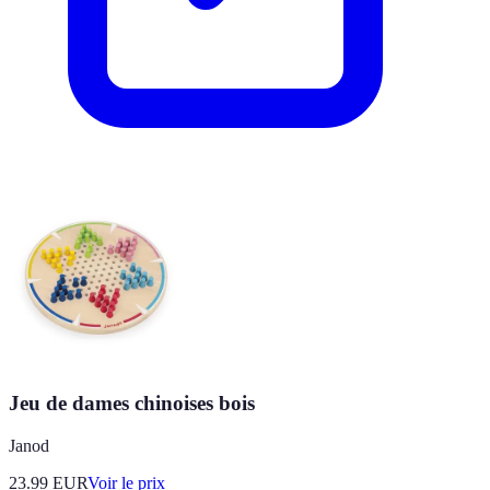
Jeu de dames chinoises bois
Janod
23.99
EUR
Voir le prix