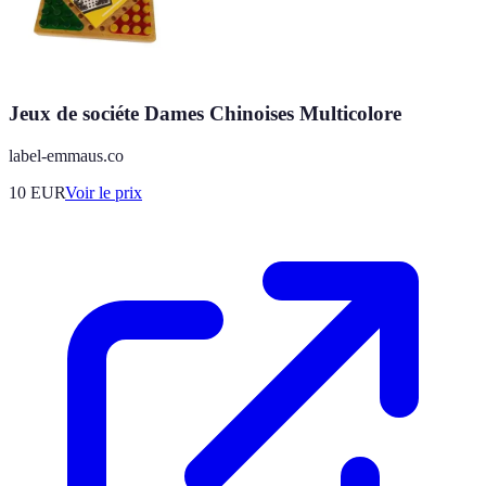
Jeux de sociéte Dames Chinoises Multicolore
label-emmaus.co
10
EUR
Voir le prix