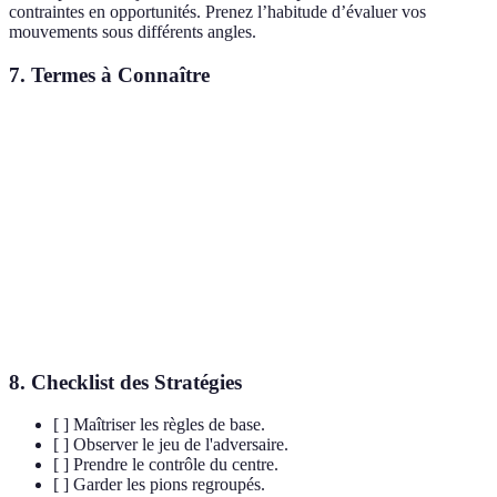
contraintes en opportunités. Prenez l’habitude d’évaluer vos
mouvements sous différents angles.
7. Termes à Connaître
Terme
Définition
Pièce passant le dernier rang qui acquiert des
Dame
mouvements supplémentaires.
Saut
Action de capturer un pion en sautant par-dessus lui.
Forum
Zone centrale où la plupart des échanges ont lieu.
8. Checklist des Stratégies
[ ] Maîtriser les règles de base.
[ ] Observer le jeu de l'adversaire.
[ ] Prendre le contrôle du centre.
[ ] Garder les pions regroupés.