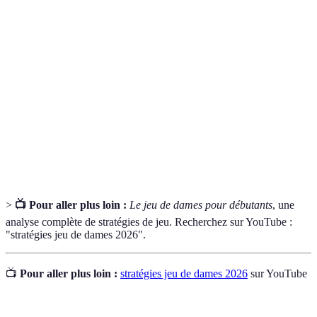
Terme
Définition
Pièce spéciale qui, une fois couronnée, peut se
Dame
déplacer en diagonale et en avant/arrière.
Capture
Sauter par-dessus plusieurs pièces adverses en
Multiple
un seul coup, obligatoire si possible.
Placement stratégique des pièces pour
Positionnement
maximiser les chances de victoire.
>
📺 Pour aller plus loin :
Le jeu de dames pour débutants
, une
analyse complète de stratégies de jeu. Recherchez sur YouTube :
"stratégies jeu de dames 2026".
📺
Pour aller plus loin :
stratégies jeu de dames 2026
sur YouTube