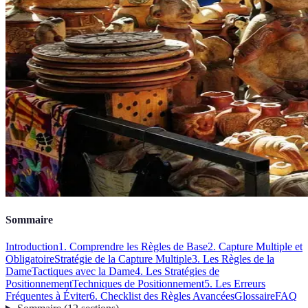
Sommaire
Introduction
1. Comprendre les Règles de Base
2. Capture Multiple et
Obligatoire
Stratégie de la Capture Multiple
3. Les Règles de la
Dame
Tactiques avec la Dame
4. Les Stratégies de
Positionnement
Techniques de Positionnement
5. Les Erreurs
Fréquentes à Éviter
6. Checklist des Règles Avancées
Glossaire
FAQ