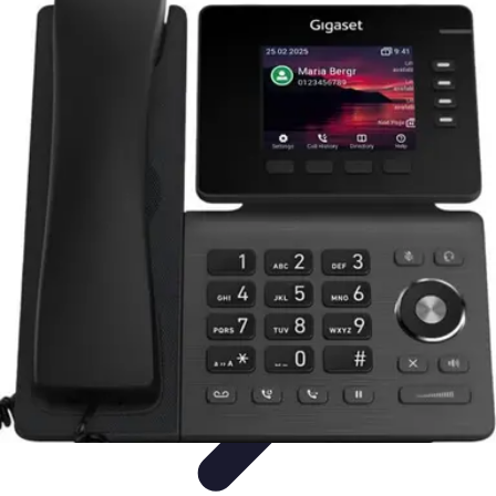
Règles Jeux Dames
Règles et Bases
Règles de Base
Stratégies et Astuces
Stratégies et
Techniques
Règles Avancées
Règles Jeux Dames