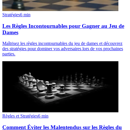
Stratégies
6
min
Les Règles Incontournables pour Gagner au Jeu de
Dames
Maîtrisez les règles incontournables du jeu de dames et découvrez
des stratégies pour dominer vos adversaires lors de vos prochaines
parties.
Règles et Stratégies
6
min
Comment Éviter les Malentendus sur les Règles du