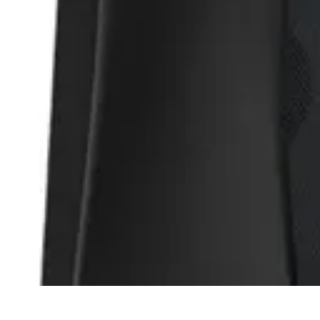
Règles Jeux Dames
Règles et Bases
Règles de Base
Stratégies et Astuces
Stratégies et Tech
Règles Jeux Dames