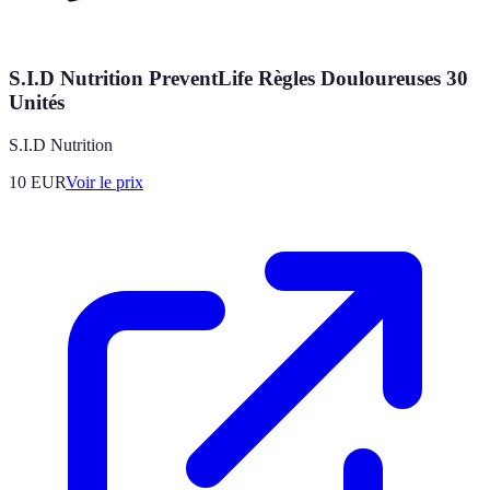
S.I.D Nutrition PreventLife Règles Douloureuses 30
Unités
S.I.D Nutrition
10
EUR
Voir le prix