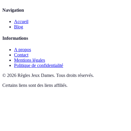
Navigation
Accueil
Blog
Informations
A propos
Contact
Mentions légales
Politique de confidentialité
©
2026
Règles Jeux Dames
.
Tous droits réservés.
Certains liens sont des liens affiliés.