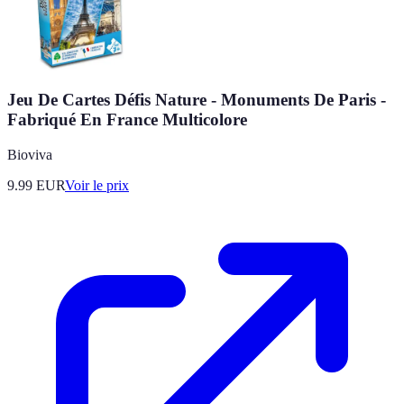
Jeu De Cartes Défis Nature - Monuments De Paris -
Fabriqué En France Multicolore
Bioviva
9.99
EUR
Voir le prix