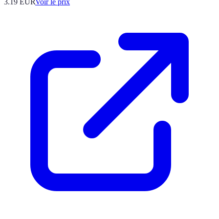
3.19
EUR
Voir le prix