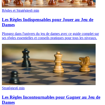
Règles et Stratégies
6
min
Les Règles Indispensables pour Jouer au Jeu de
Dames
Plongez dans l'univers du jeu de dames avec ce guide complet sur
ses règles essentielles et conseils pratiques pour tous les niveaux.
Stratégies
6
min
Les Règles Incontournables pour Gagner au Jeu de
Dames