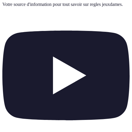
Votre source d'information pour tout savoir sur
regles jeuxdames
.