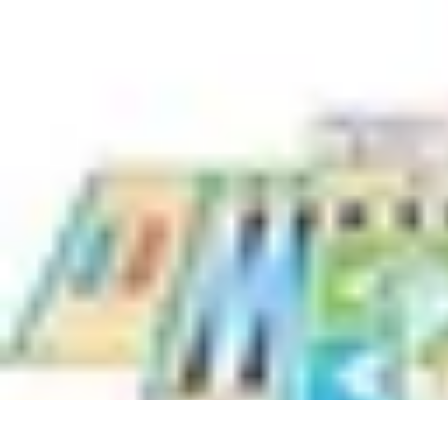
Règles Jeux Dames
Règles et Bases
Règles de Base
Stratégies et Astuces
Stratégies et Tech
Règles Jeux Dames