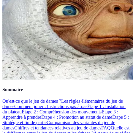
Sommaire
Qu'est-ce que le jeu de dames ?
Les règles élémentaires du jeu de
dames
Comment jouer : Instructions pas-à-pas
Étape 1 : Installation
du plateau
Étape 2 : Compréhension des mouvements
Étape 3 :
Apprendre à prendre
Étape 4 : Promotion au statut de dame
Étape 5 :
Stratégie et fin de partie
Comparaison des variantes du jeu de
dames
Chiffres et tendances relatives au jeu de dames
FAQ
Quelle est