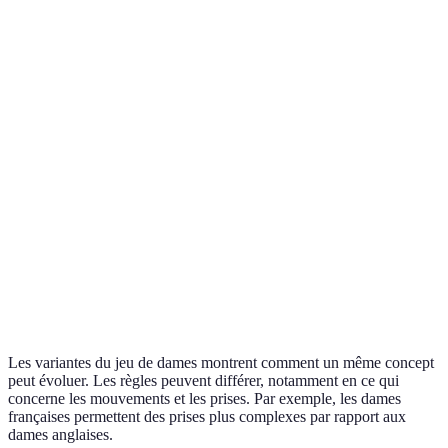
Variante
Nombre de pions
Taille du plateau
Règles de p
Dames
12
10x10
Saut multip
françaises
Dames
12
8x8
Saut simple
anglaises
Dames
Saut simple
10
8x8
russes
multiple
Dames
10
8x8
Saut simple
italiennes
Les variantes du jeu de dames montrent comment un même concept
peut évoluer. Les règles peuvent différer, notamment en ce qui
concerne les mouvements et les prises. Par exemple, les dames
françaises permettent des prises plus complexes par rapport aux
dames anglaises.