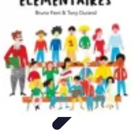
Règles Jeux Dames
Règles et Bases
Règles de Base
Stratégies et Astuces
Stratégies et
Techniques
Règles Avancées
Règles Jeux Dames