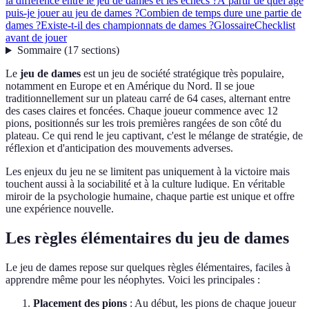
la différence entre le jeu de dames et les échecs ?
À partir de quel âge
puis-je jouer au jeu de dames ?
Combien de temps dure une partie de
dames ?
Existe-t-il des championnats de dames ?
Glossaire
Checklist
avant de jouer
Sommaire
(
17
sections
)
Le
jeu de dames
est un jeu de société stratégique très populaire,
notamment en Europe et en Amérique du Nord. Il se joue
traditionnellement sur un plateau carré de 64 cases, alternant entre
des cases claires et foncées. Chaque joueur commence avec 12
pions, positionnés sur les trois premières rangées de son côté du
plateau. Ce qui rend le jeu captivant, c'est le mélange de stratégie, de
réflexion et d'anticipation des mouvements adverses.
Les enjeux du jeu ne se limitent pas uniquement à la victoire mais
touchent aussi à la sociabilité et à la culture ludique. En véritable
miroir de la psychologie humaine, chaque partie est unique et offre
une expérience nouvelle.
Les règles élémentaires du jeu de dames
Le jeu de dames repose sur quelques règles élémentaires, faciles à
apprendre même pour les néophytes. Voici les principales :
Placement des pions
: Au début, les pions de chaque joueur