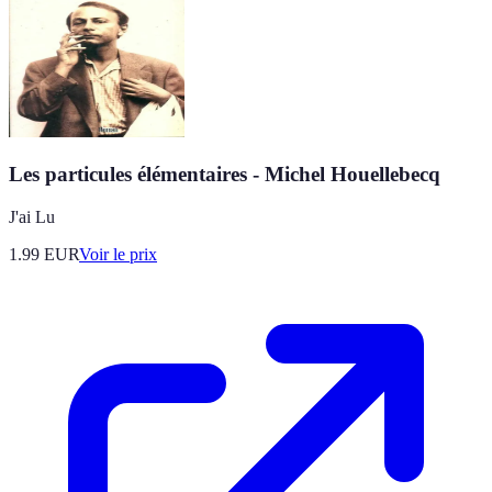
Les particules élémentaires - Michel Houellebecq
J'ai Lu
1.99
EUR
Voir le prix