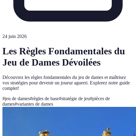
24 juin 2026
Les Règles Fondamentales du
Jeu de Dames Dévoilées
Découvrez les règles fondamentales du jeu de dames et maîtrisez
vos stratégies pour devenir un joueur aguerri. Explorez notre guide
complet!
#
jeu de dames
#
règles de base
#
stratégie de jeu
#
pièces de
dames
#
variantes de dames