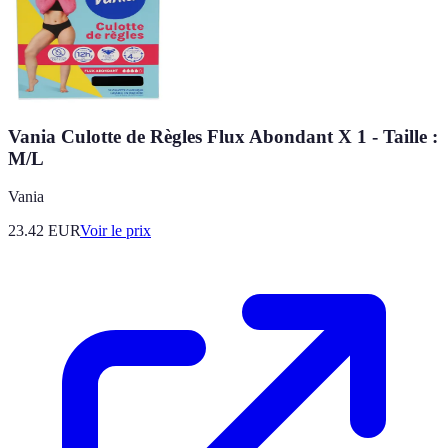
Vania Culotte de Règles Flux Abondant X 1 - Taille :
M/L
Vania
23.42
EUR
Voir le prix