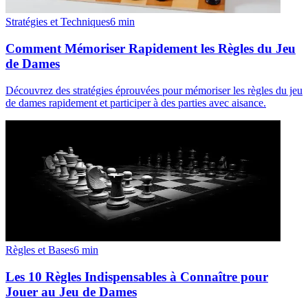
Stratégies et Techniques
6
min
Comment Mémoriser Rapidement les Règles du Jeu
de Dames
Découvrez des stratégies éprouvées pour mémoriser les règles du jeu
de dames rapidement et participer à des parties avec aisance.
Règles et Bases
6
min
Les 10 Règles Indispensables à Connaître pour
Jouer au Jeu de Dames