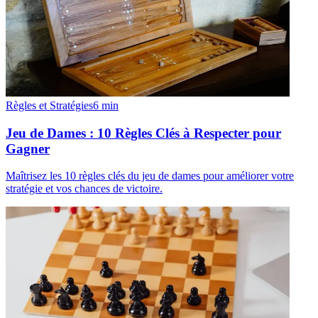
Règles et Stratégies
6
min
Jeu de Dames : 10 Règles Clés à Respecter pour
Gagner
Maîtrisez les 10 règles clés du jeu de dames pour améliorer votre
stratégie et vos chances de victoire.