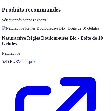
Produits recommandés
Sélectionnés par nos experts
Naturactive Règles Douloureuses Bio - Boîte de 10
Gélules
Naturactive
5.45
EUR
Voir le prix