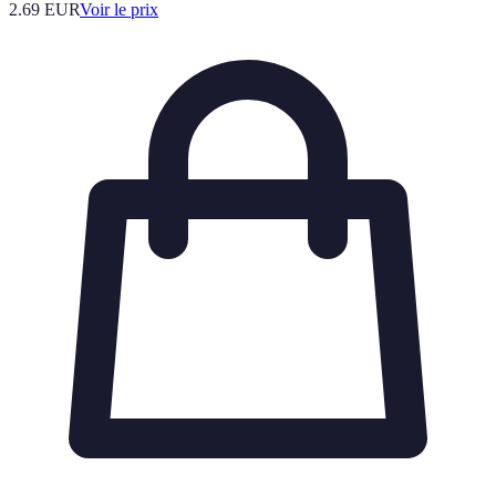
2.69
EUR
Voir le prix