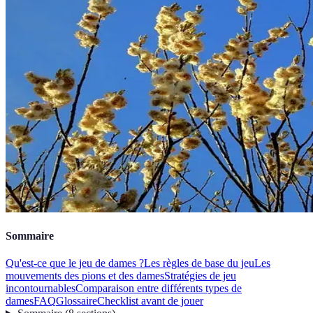
Sommaire
Qu'est-ce que le jeu de dames ?
Les règles de base du jeu
Les
mouvements des pions et des dames
Stratégies de jeu
incontournables
Comparaison entre différents types de
dames
FAQ
Glossaire
Checklist avant de jouer