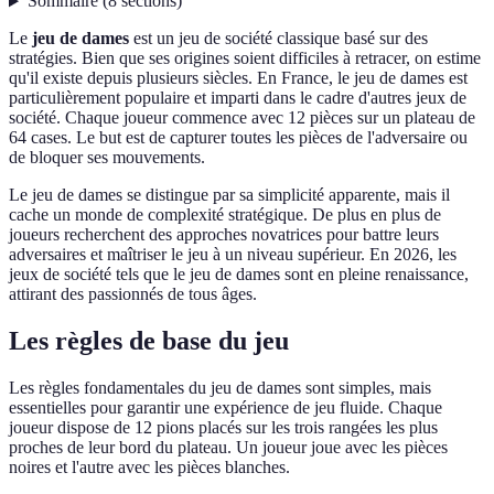
Sommaire
(
8
sections
)
Le
jeu de dames
est un jeu de société classique basé sur des
stratégies. Bien que ses origines soient difficiles à retracer, on estime
qu'il existe depuis plusieurs siècles. En France, le jeu de dames est
particulièrement populaire et imparti dans le cadre d'autres jeux de
société. Chaque joueur commence avec 12 pièces sur un plateau de
64 cases. Le but est de capturer toutes les pièces de l'adversaire ou
de bloquer ses mouvements.
Le jeu de dames se distingue par sa simplicité apparente, mais il
cache un monde de complexité stratégique. De plus en plus de
joueurs recherchent des approches novatrices pour battre leurs
adversaires et maîtriser le jeu à un niveau supérieur. En 2026, les
jeux de société tels que le jeu de dames sont en pleine renaissance,
attirant des passionnés de tous âges.
Les règles de base du jeu
Les règles fondamentales du jeu de dames sont simples, mais
essentielles pour garantir une expérience de jeu fluide. Chaque
joueur dispose de 12 pions placés sur les trois rangées les plus
proches de leur bord du plateau. Un joueur joue avec les pièces
noires et l'autre avec les pièces blanches.