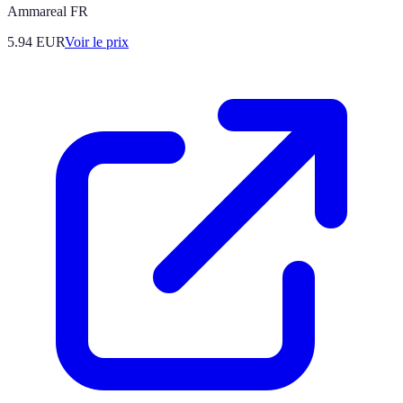
Ammareal FR
5.94
EUR
Voir le prix