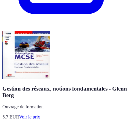
Gestion des réseaux, notions fondamentales - Glenn
Berg
Ouvrage de formation
5.7
EUR
Voir le prix