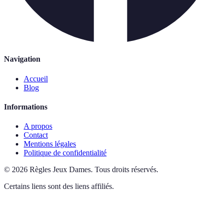
Navigation
Accueil
Blog
Informations
A propos
Contact
Mentions légales
Politique de confidentialité
©
2026
Règles Jeux Dames
.
Tous droits réservés.
Certains liens sont des liens affiliés.