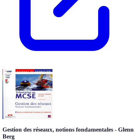
Gestion des réseaux, notions fondamentales - Glenn
Berg