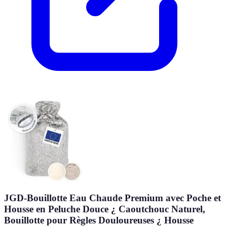
JGD-Bouillotte Eau Chaude Premium avec Poche et
Housse en Peluche Douce ¿ Caoutchouc Naturel,
Bouillotte pour Règles Douloureuses ¿ Housse