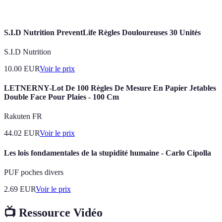
ou colorées.
S.I.D Nutrition PreventLife Règles Douloureuses 30 Unités
S.I.D Nutrition
10.00
EUR
Voir le prix
LETNERNY-Lot De 100 Règles De Mesure En Papier Jetables
Double Face Pour Plaies - 100 Cm
Rakuten FR
44.02
EUR
Voir le prix
Les lois fondamentales de la stupidité humaine - Carlo Cipolla
PUF poches divers
2.69
EUR
Voir le prix
📺 Ressource Vidéo