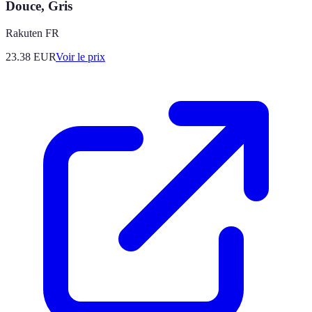
Douce, Gris
Rakuten FR
23.38
EUR
Voir le prix