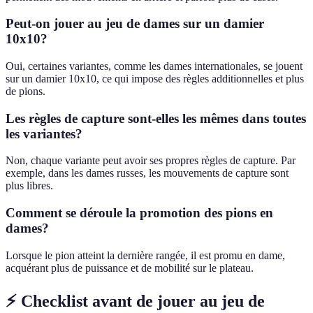
Peut-on jouer au jeu de dames sur un damier
10x10?
Oui, certaines variantes, comme les dames internationales, se jouent
sur un damier 10x10, ce qui impose des règles additionnelles et plus
de pions.
Les règles de capture sont-elles les mêmes dans toutes
les variantes?
Non, chaque variante peut avoir ses propres règles de capture. Par
exemple, dans les dames russes, les mouvements de capture sont
plus libres.
Comment se déroule la promotion des pions en
dames?
Lorsque le pion atteint la dernière rangée, il est promu en dame,
acquérant plus de puissance et de mobilité sur le plateau.
⚡ Checklist avant de jouer au jeu de