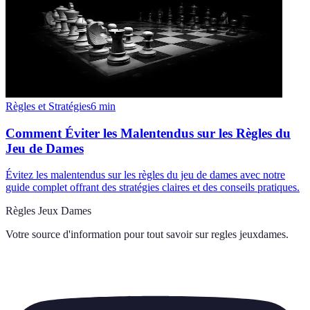
Règles et Stratégies
6
min
Comment Éviter les Malentendus sur les Règles du
Jeu de Dames
Évitez les malentendus sur les règles du jeu de dames avec notre
guide complet offrant des stratégies claires et des conseils pratiques.
Règles Jeux Dames
Votre source d'information pour tout savoir sur
regles jeuxdames
.