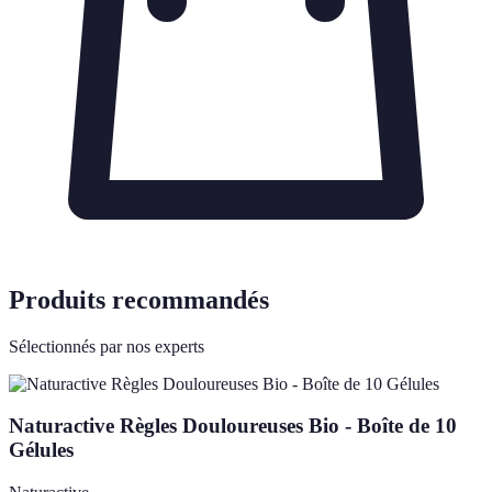
Produits recommandés
Sélectionnés par nos experts
Naturactive Règles Douloureuses Bio - Boîte de 10
Gélules