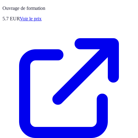
Ouvrage de formation
5.7
EUR
Voir le prix