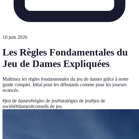
10 juin 2026
Les Règles Fondamentales du
Jeu de Dames Expliquées
Maîtrisez les règles fondamentales du jeu de dames grâce à notre
guide complet. Idéal pour les débutants comme pour les joueurs
avancés.
#
jeu de dames
#
règles de jeu
#
stratégies de jeu
#
jeu de
société
#
dames
#
conseils de jeu