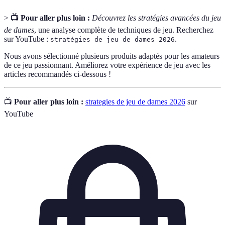
>
📺 Pour aller plus loin :
Découvrez les stratégies avancées du jeu
de dames
, une analyse complète de techniques de jeu. Recherchez
sur YouTube :
.
stratégies de jeu de dames 2026
Nous avons sélectionné plusieurs produits adaptés pour les amateurs
de ce jeu passionnant. Améliorez votre expérience de jeu avec les
articles recommandés ci-dessous !
📺
Pour aller plus loin :
strategies de jeu de dames 2026
sur
YouTube