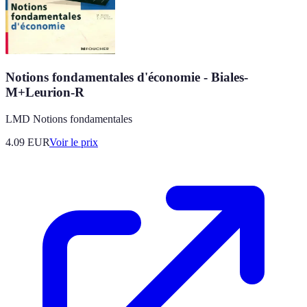
Notions fondamentales d'économie - Biales-
M+Leurion-R
LMD Notions fondamentales
4.09
EUR
Voir le prix