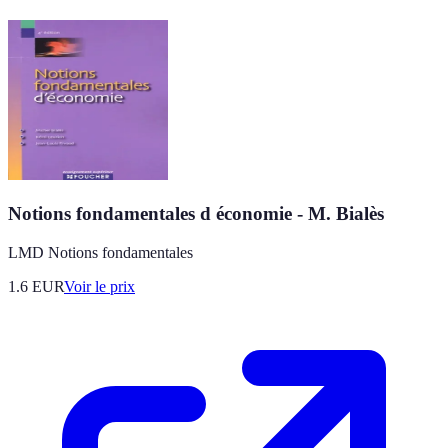
Notions fondamentales d économie - M. Bialès
LMD Notions fondamentales
1.6
EUR
Voir le prix