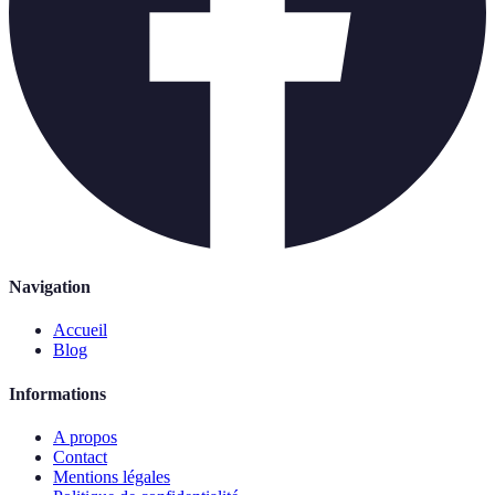
Navigation
Accueil
Blog
Informations
A propos
Contact
Mentions légales