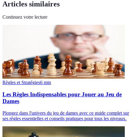
Articles similaires
Continuez votre lecture
Règles et Stratégies
6
min
Les Règles Indispensables pour Jouer au Jeu de
Dames
Plongez dans l'univers du jeu de dames avec ce guide complet sur
ses règles essentielles et conseils pratiques pour tous les niveaux.