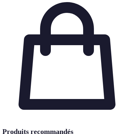
Produits recommandés