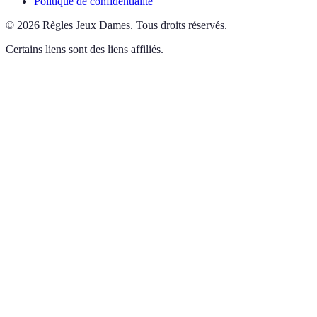
Politique de confidentialité
©
2026
Règles Jeux Dames
.
Tous droits réservés.
Certains liens sont des liens affiliés.