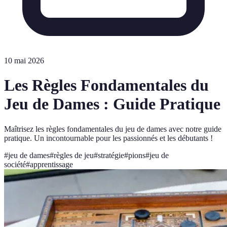
10 mai 2026
Les Règles Fondamentales du
Jeu de Dames : Guide Pratique
Maîtrisez les règles fondamentales du jeu de dames avec notre guide
pratique. Un incontournable pour les passionnés et les débutants !
#
jeu de dames
#
règles de jeu
#
stratégie
#
pions
#
jeu de
société
#
apprentissage