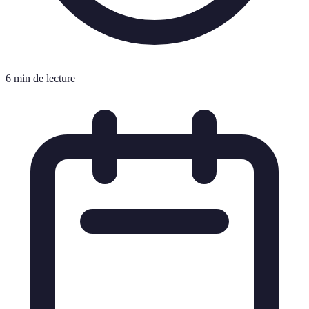
6 min de lecture