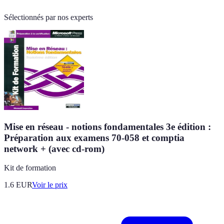
Sélectionnés par nos experts
Mise en réseau - notions fondamentales 3e édition :
Préparation aux examens 70-058 et comptia
network + (avec cd-rom)
Kit de formation
1.6
EUR
Voir le prix