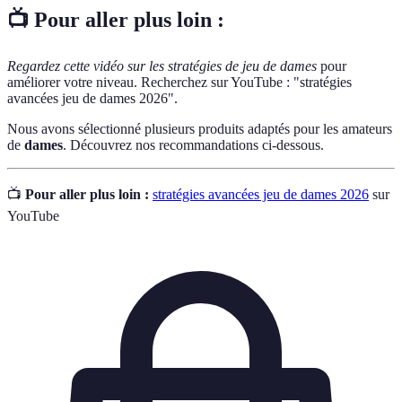
📺 Pour aller plus loin :
Regardez cette vidéo sur les stratégies de jeu de dames
pour
améliorer votre niveau. Recherchez sur YouTube : "stratégies
avancées jeu de dames 2026".
Nous avons sélectionné plusieurs produits adaptés pour les amateurs
de
dames
. Découvrez nos recommandations ci-dessous.
📺
Pour aller plus loin :
stratégies avancées jeu de dames 2026
sur
YouTube