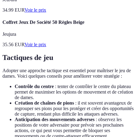
34.99
EUR
Voir le prix
Coffret Jeux De Société 50 Règles Beige
Jeujura
35.56
EUR
Voir le prix
Tactiques de jeu
Adopter une approche tactique est essentiel pour maîtriser le jeu de
dames. Voici quelques conseils pour améliorer votre stratégie :
Contrôle du centre
: tenter de contrôler le centre du plateau
permet de maximiser les options de mouvement et de création
de dames.
Création de chaînes de pions
: il est souvent avantageux de
regrouper ses pions pour les protéger et créer des opportunités
de capture, rendant plus difficile les attaques adverses.
Anticipation des mouvements adverses
: observez les
positions de votre adversaire pour prévoir ses prochaines
actions, ce qui peut vous permettre de bloquer ses
mouvements ou de contre-attaquer efficacement.