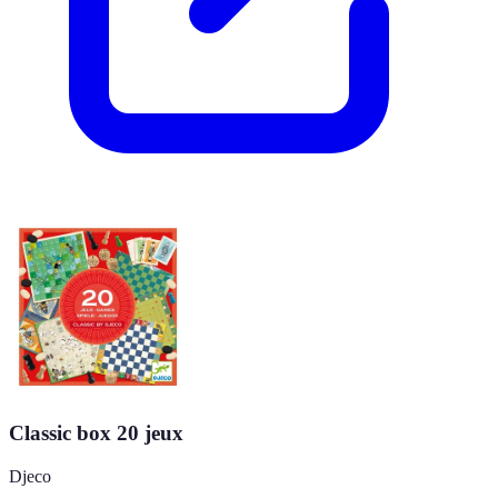
Classic box 20 jeux
Djeco