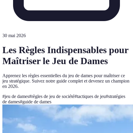
30 mai 2026
Les Règles Indispensables pour
Maîtriser le Jeu de Dames
Apprenez les règles essentielles du jeu de dames pour maîtriser ce
jeu stratégique. Suivez notre guide complet et devenez un champion
en 2026.
#
jeu de dames
#
règles de jeu de société
#
tactiques de jeu
#
stratégies
de dames
#
guide de dames