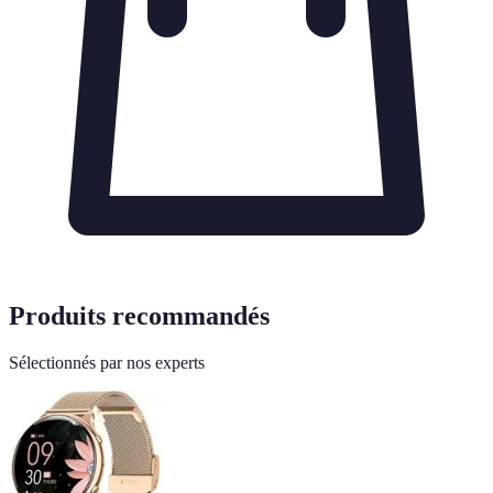
Produits recommandés
Sélectionnés par nos experts