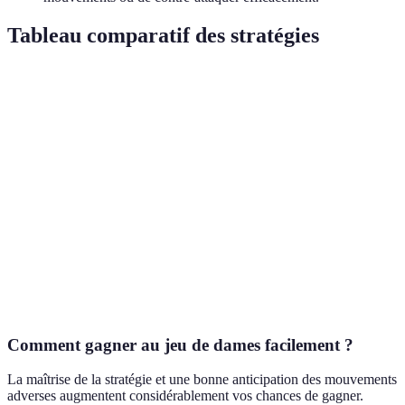
Tableau comparatif des stratégies
Stratégie
Avantages
Inconvénients
Verdict
Contrôle
Maximise les
Peut être risqué
Efficace
du centre
mouvements
si mal exécuté
pour dominé
Chaînes
Fort à la
Lenteur dans le
Bon pour la
de pions
défense
mouvement
protection
Peut
Attaque
Prendre
Risque de
déséquilibrer
préventive
l'initiative
contre-attaque
le jeu
Comment gagner au jeu de dames facilement ?
La maîtrise de la stratégie et une bonne anticipation des mouvements
adverses augmentent considérablement vos chances de gagner.