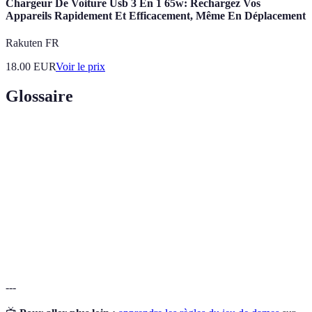
Chargeur De Voiture Usb 3 En 1 65w: Rechargez Vos
Appareils Rapidement Et Efficacement, Même En Déplacement
Rakuten FR
18.00
EUR
Voir le prix
Glossaire
Terme
Définition
Dame
Un pion promu, pouvant se déplacer dans les deux sens.
Capture
Retirer un pion adverse en le sautant.
Pion
L'élément de base utilisé dans le jeu de dames.
---