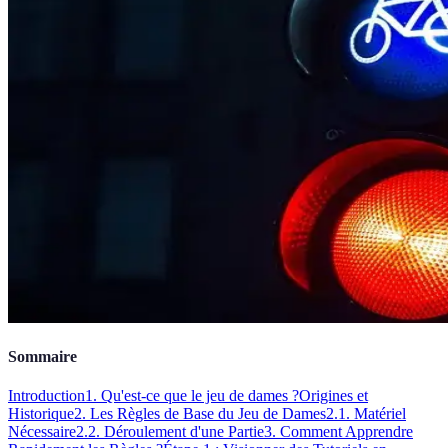
Sommaire
Introduction
1. Qu'est-ce que le jeu de dames ?
Origines et
Historique
2. Les Règles de Base du Jeu de Dames
2.1. Matériel
Nécessaire
2.2. Déroulement d'une Partie
3. Comment Apprendre