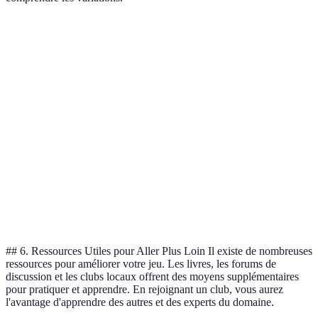
Variante
Nombre de Pions
Déplacement
Capture
Saut
Dames
12 par joueur
Diagonale
simple et
Françaises
multiple
Dames
Diagonale,
Saut
20 par joueur
Internationales
deux cases
obligatoire
Saut
Dames
12 par joueur
Diagonale
simple et
Canadiennes
multiple
## 6. Ressources Utiles pour Aller Plus Loin Il existe de nombreuses
ressources pour améliorer votre jeu. Les livres, les forums de
discussion et les clubs locaux offrent des moyens supplémentaires
pour pratiquer et apprendre. En rejoignant un club, vous aurez
l'avantage d'apprendre des autres et des experts du domaine.