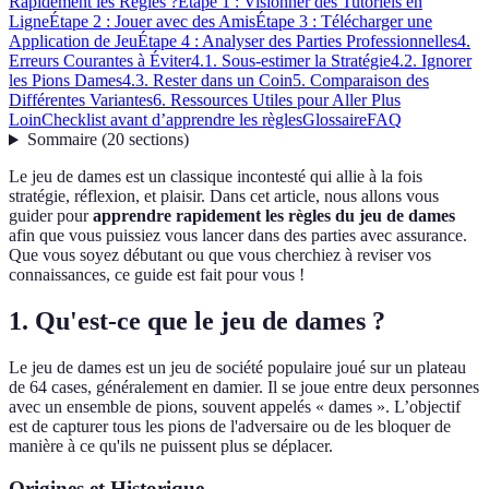
Rapidement les Règles ?
Étape 1 : Visionner des Tutoriels en
Ligne
Étape 2 : Jouer avec des Amis
Étape 3 : Télécharger une
Application de Jeu
Étape 4 : Analyser des Parties Professionnelles
4.
Erreurs Courantes à Éviter
4.1. Sous-estimer la Stratégie
4.2. Ignorer
les Pions Dames
4.3. Rester dans un Coin
5. Comparaison des
Différentes Variantes
6. Ressources Utiles pour Aller Plus
Loin
Checklist avant d’apprendre les règles
Glossaire
FAQ
Sommaire
(
20
sections
)
Le jeu de dames est un classique incontesté qui allie à la fois
stratégie, réflexion, et plaisir. Dans cet article, nous allons vous
guider pour
apprendre rapidement les règles du jeu de dames
afin que vous puissiez vous lancer dans des parties avec assurance.
Que vous soyez débutant ou que vous cherchiez à reviser vos
connaissances, ce guide est fait pour vous !
1. Qu'est-ce que le jeu de dames ?
Le jeu de dames est un jeu de société populaire joué sur un plateau
de 64 cases, généralement en damier. Il se joue entre deux personnes
avec un ensemble de pions, souvent appelés « dames ». L’objectif
est de capturer tous les pions de l'adversaire ou de les bloquer de
manière à ce qu'ils ne puissent plus se déplacer.
Origines et Historique