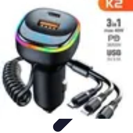
Règles Jeux Dames
Règles et Bases
Règles de Base
Stratégies et Astuces
Stratégies et
Techniques
Règles Avancées
Règles Jeux Dames