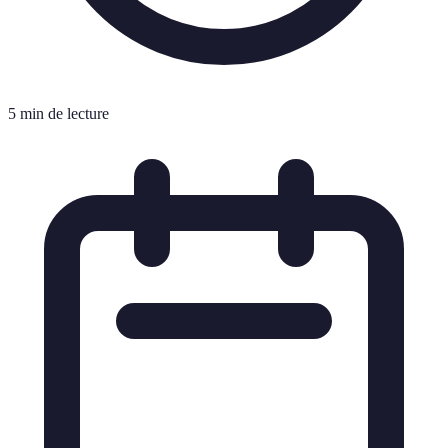
5 min de lecture