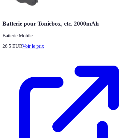
Batterie pour Toniebox, etc. 2000mAh
Batterie Mobile
26.5
EUR
Voir le prix