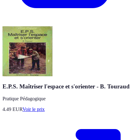
E.P.S. Maîtriser l'espace et s'orienter - B. Touraud
Pratique Pédagogique
4.49
EUR
Voir le prix