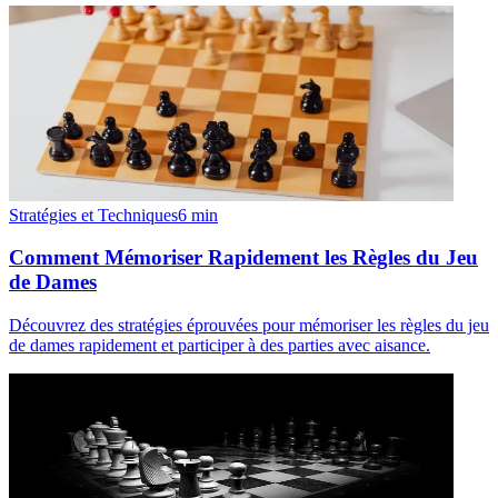
Stratégies et Techniques
6
min
Comment Mémoriser Rapidement les Règles du Jeu
de Dames
Découvrez des stratégies éprouvées pour mémoriser les règles du jeu
de dames rapidement et participer à des parties avec aisance.