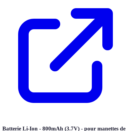
Batterie Li-Ion - 800mAh (3.7V) - pour manettes de