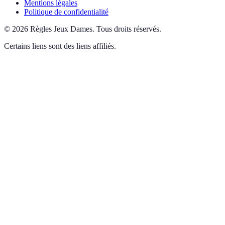
Mentions légales
Politique de confidentialité
©
2026
Règles Jeux Dames
.
Tous droits réservés.
Certains liens sont des liens affiliés.