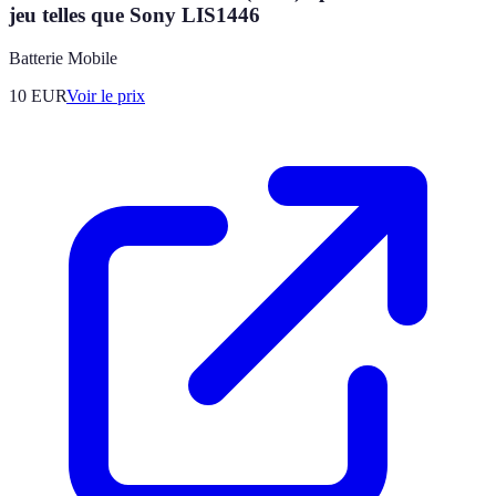
jeu telles que Sony LIS1446
Batterie Mobile
10
EUR
Voir le prix