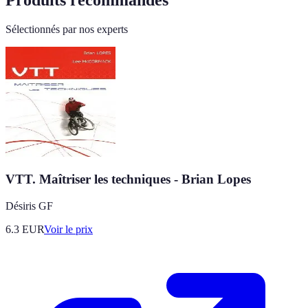
Sélectionnés par nos experts
VTT. Maîtriser les techniques - Brian Lopes
Désiris GF
6.3
EUR
Voir le prix