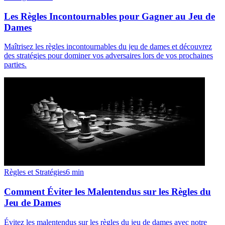
Les Règles Incontournables pour Gagner au Jeu de
Dames
Maîtrisez les règles incontournables du jeu de dames et découvrez
des stratégies pour dominer vos adversaires lors de vos prochaines
parties.
Règles et Stratégies
6
min
Comment Éviter les Malentendus sur les Règles du
Jeu de Dames
Évitez les malentendus sur les règles du jeu de dames avec notre