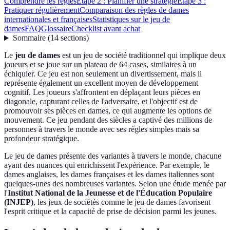
Comprendre les règles
Étape 2 : Planifier une stratégie
Étape 3 :
Pratiquer régulièrement
Comparaison des règles de dames
internationales et françaises
Statistiques sur le jeu de
dames
FAQ
Glossaire
Checklist avant achat
Sommaire
(
14
sections
)
Le
jeu de dames
est un jeu de société traditionnel qui implique deux
joueurs et se joue sur un plateau de 64 cases, similaires à un
échiquier. Ce jeu est non seulement un divertissement, mais il
représente également un excellent moyen de développement
cognitif. Les joueurs s'affrontent en déplaçant leurs pièces en
diagonale, capturant celles de l'adversaire, et l'objectif est de
promouvoir ses pièces en dames, ce qui augmente les options de
mouvement. Ce jeu pendant des siècles a captivé des millions de
personnes à travers le monde avec ses règles simples mais sa
profondeur stratégique.
Le jeu de dames présente des variantes à travers le monde, chacune
ayant des nuances qui enrichissent l'expérience. Par exemple, le
dames anglaises, les dames françaises et les dames italiennes sont
quelques-unes des nombreuses variantes. Selon une étude menée par
l'
Institut National de la Jeunesse et de l'Éducation Populaire
(INJEP)
, les jeux de sociétés comme le jeu de dames favorisent
l'esprit critique et la capacité de prise de décision parmi les jeunes.