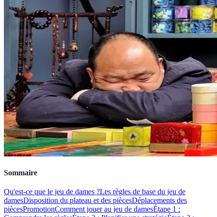
Sommaire
Qu'est-ce que le jeu de dames ?
Les règles de base du jeu de
dames
Disposition du plateau et des pièces
Déplacements des
pièces
Promotion
Comment jouer au jeu de dames
Étape 1 :