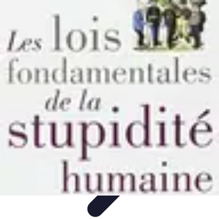
Règles Jeux Dames
Règles et Bases
Règles de Base
Stratégies et Astuces
Stratégies et
Techniques
Règles Avancées
Règles Jeux Dames