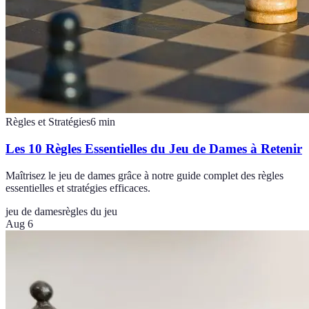
Règles et Stratégies
6
min
Les 10 Règles Essentielles du Jeu de Dames à Retenir
Maîtrisez le jeu de dames grâce à notre guide complet des règles
essentielles et stratégies efficaces.
jeu de dames
règles du jeu
Aug 6