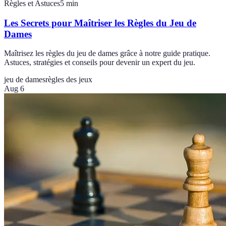
Règles et Astuces
5
min
Les Secrets pour Maîtriser les Règles du Jeu de
Dames
Maîtrisez les règles du jeu de dames grâce à notre guide pratique.
Astuces, stratégies et conseils pour devenir un expert du jeu.
jeu de dames
règles des jeux
Aug 6