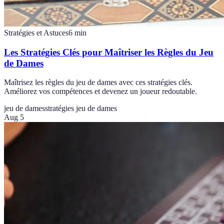
Stratégies et Astuces
6
min
Les Stratégies Clés pour Maîtriser les Règles du Jeu
de Dames
Maîtrisez les règles du jeu de dames avec ces stratégies clés.
Améliorez vos compétences et devenez un joueur redoutable.
jeu de dames
stratégies jeu de dames
Aug 5