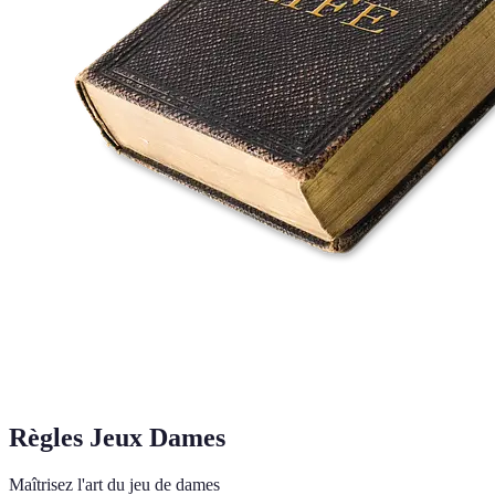
Règles Jeux Dames
Maîtrisez l'art du jeu de dames