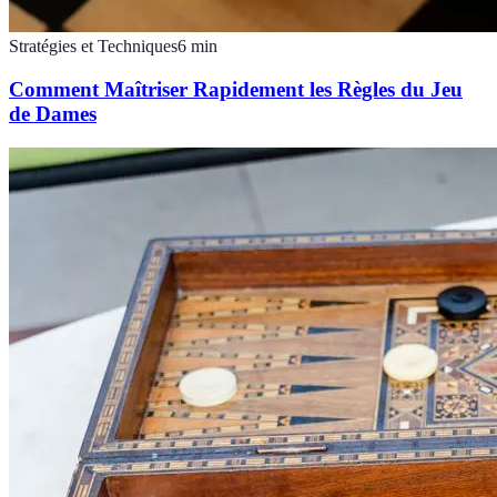
Stratégies et Techniques
6
min
Comment Maîtriser Rapidement les Règles du Jeu
de Dames