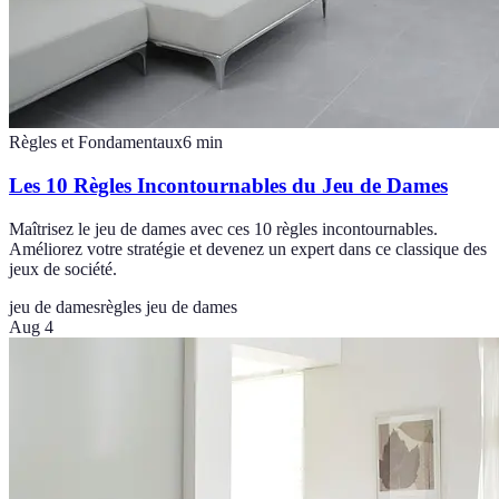
Règles et Fondamentaux
6
min
Les 10 Règles Incontournables du Jeu de Dames
Maîtrisez le jeu de dames avec ces 10 règles incontournables.
Améliorez votre stratégie et devenez un expert dans ce classique des
jeux de société.
jeu de dames
règles jeu de dames
Aug 4