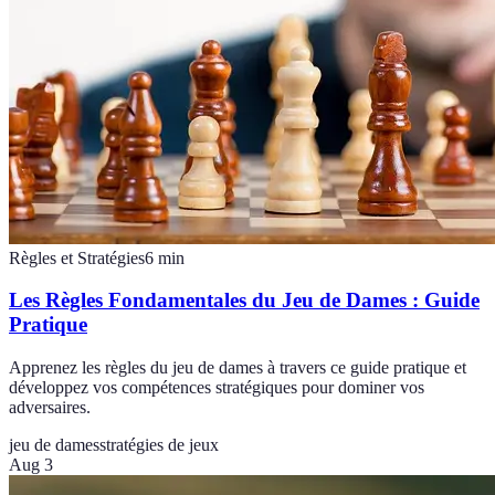
Règles et Stratégies
6
min
Les Règles Fondamentales du Jeu de Dames : Guide
Pratique
Apprenez les règles du jeu de dames à travers ce guide pratique et
développez vos compétences stratégiques pour dominer vos
adversaires.
jeu de dames
stratégies de jeux
Aug 3