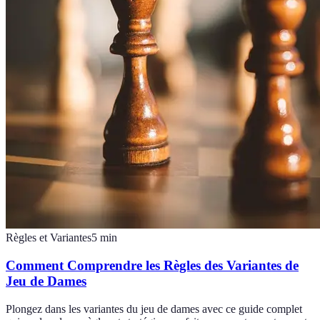
Règles et Variantes
5
min
Comment Comprendre les Règles des Variantes de
Jeu de Dames
Plongez dans les variantes du jeu de dames avec ce guide complet