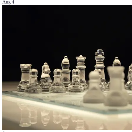
Aug 4