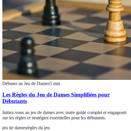
Débuter au Jeu de Dames
5
min
Les Règles du Jeu de Dames Simplifiées pour
Débutants
Initiez-vous au jeu de dames avec notre guide complet et engageant
sur les règles et stratégies essentielles pour les débutants.
jeu de dames
règles du jeu