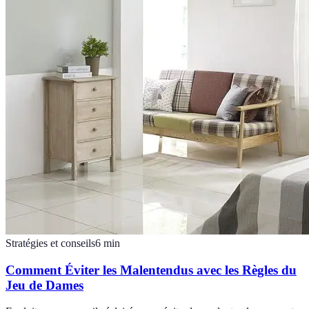
Stratégies et conseils
6
min
Comment Éviter les Malentendus avec les Règles du
Jeu de Dames