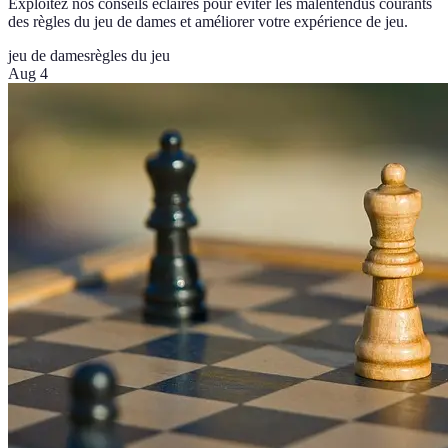
Exploitez nos conseils éclairés pour éviter les malentendus courants
des règles du jeu de dames et améliorer votre expérience de jeu.
jeu de dames
règles du jeu
Aug 4