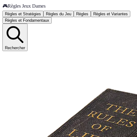
🎮
Règles Jeux Dames
Règles et Stratégies
Règles du Jeu
Règles
Règles et Variantes
Règles et Fondamentaux
Rechercher