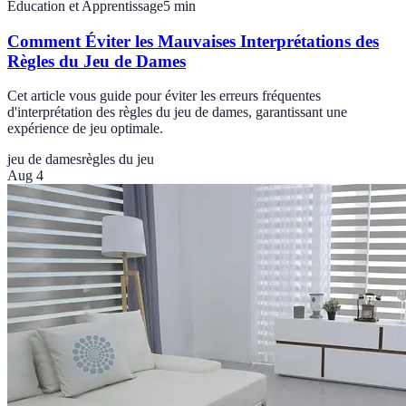
Éducation et Apprentissage
5
min
Comment Éviter les Mauvaises Interprétations des
Règles du Jeu de Dames
Cet article vous guide pour éviter les erreurs fréquentes
d'interprétation des règles du jeu de dames, garantissant une
expérience de jeu optimale.
jeu de dames
règles du jeu
Aug 4