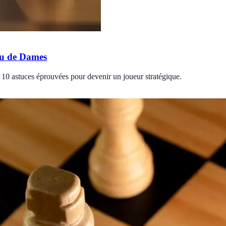
eu de Dames
10 astuces éprouvées pour devenir un joueur stratégique.