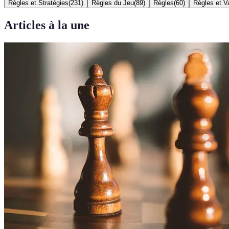
Règles et Stratégies
(
231
)
Règles du Jeu
(
89
)
Règles
(
60
)
Règles et V
Articles à la une