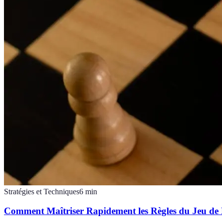
Stratégies et Techniques
6
min
Comment Maîtriser Rapidement les Règles du Jeu de