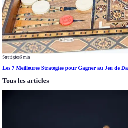
Stratégies
6
min
Les 7 Meilleures Stratégies pour Gagner au Jeu de D
Tous les articles