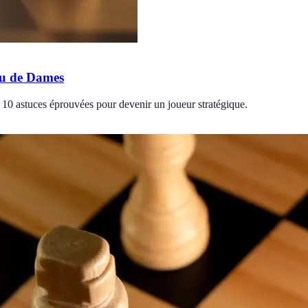
eu de Dames
10 astuces éprouvées pour devenir un joueur stratégique.