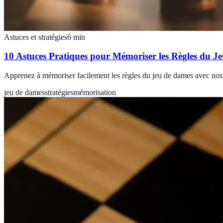
Astuces et stratégies
6
min
10 Astuces Pratiques pour Mémoriser les Règles du J
Apprenez à mémoriser facilement les règles du jeu de dames avec nos 
jeu de dames
stratégies
mémorisation