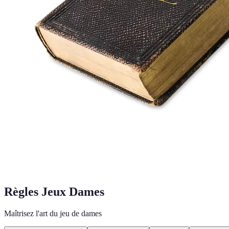
Règles Jeux Dames
Maîtrisez l'art du jeu de dames