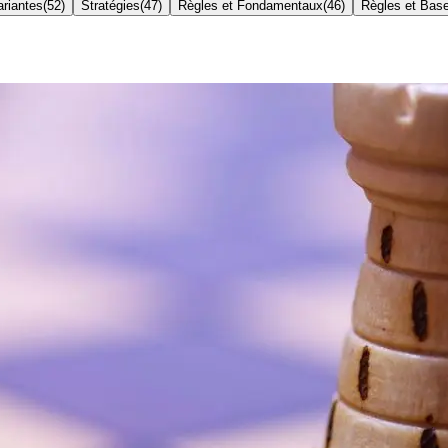
ariantes
(
52
)
Stratégies
(
47
)
Règles et Fondamentaux
(
46
)
Règles et Bas