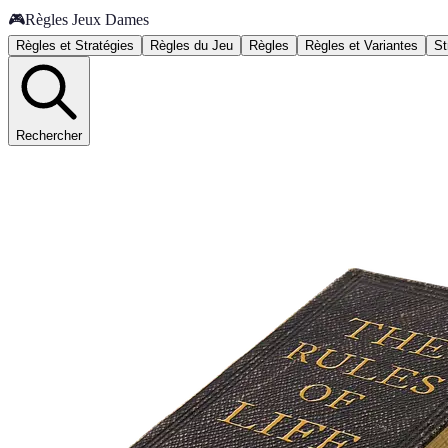
🎮
Règles Jeux Dames
Règles et Stratégies
Règles du Jeu
Règles
Règles et Variantes
St
Rechercher