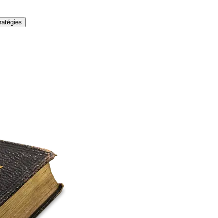
ratégies